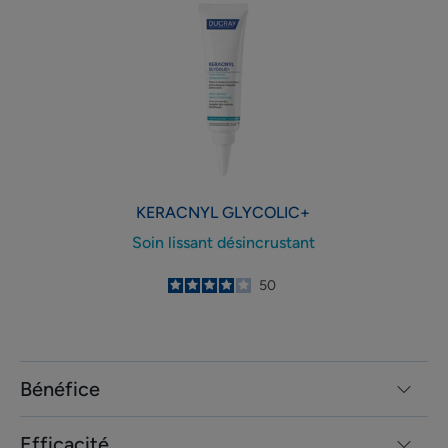
lissant
désincrustant
KERACNYL
GLYCOLIC+
Soin lissant désincrustant
4
/
5
50
-
Bénéfice
Efficacité