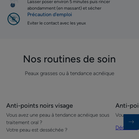
Laisser poser environ 5 minutes puis rincer
abondamment (en massant) et sécher
Précaution d'emploi
Eviter le contact avec les yeux
Nos routines de soin
Peaux grasses ou à tendance acnéique
Découvrir
Découvrir
Anti-points noirs visage
Anti-poi
Anti-
Anti-
Vous avez une peau à tendance acnéique sous
Vous avez
points
points
traitement oral ?
noirs
noirs
Découvrir
Votre peau est desséchée ?
visage
visage