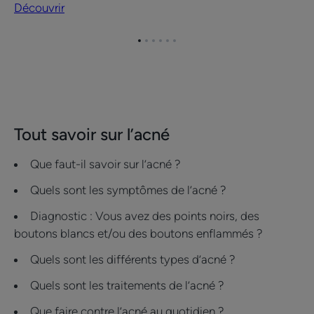
de
Découvrir
l'été
Aller
Aller
Aller
Aller
Aller
Aller
à
à
à
à
à
à
l'item
l'item
l'item
l'item
l'item
l'item
1
2
3
4
5
6
Tout savoir sur l’acné
Que faut-il savoir sur l’acné ?
Quels sont les symptômes de l’acné ?
Diagnostic : Vous avez des points noirs, des
boutons blancs et/ou des boutons enflammés ?
Quels sont les différents types d’acné ?
Quels sont les traitements de l’acné ?
Que faire contre l’acné au quotidien ?