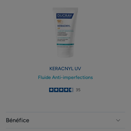
Fluide
Anti-
imperfections
KERACNYL
UV
Fluide Anti-imperfections
4.5
/
5
35
-
Bénéfice