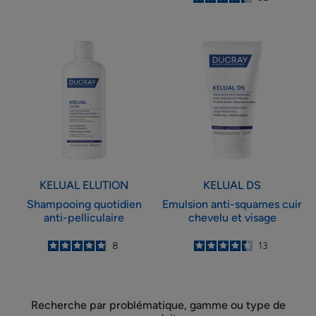
-
Shampooing
Emulsion
quotidien
anti-
anti-
squames
pelliculaire
cuir
chevelu
et
visage
KELUAL ELUTION
KELUAL DS
Shampooing quotidien
Emulsion anti-squames cuir
anti-pelliculaire
chevelu et visage
4.9
/
5
8
4.4
/
5
13
-
-
Recherche par problématique, gamme ou type de