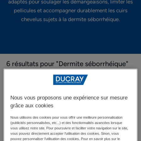
adaptés pour soulager les démangeaisons, limiter les
pellicules et accompagner durablement les cuirs
chevelus sujets à la dermite séborrhéique.
6 résultats pour "Dermite séborrhéique"
Shampooing
Shampooing
NOUVEAU
NOUVEAU
traitant
traitant
anti-
anti-
Nous vous proposons une expérience sur mesure
pelliculaire
pelliculaire
grâce aux cookies
Nous utilisons des cookies pour vous offrir une meilleure personnalisation
(publicités personnalisées, etc...) et des fonctionnalités avancées lorsque
vous utilisez notre site. Pour poursuivre et faciliter votre navigation sur le site,
vous pouvez directement accepter l'utilisation des cookies. Sinon, vous
pouvez personnaliser l'utilisation des cookies. Pour en savoir plus sur le