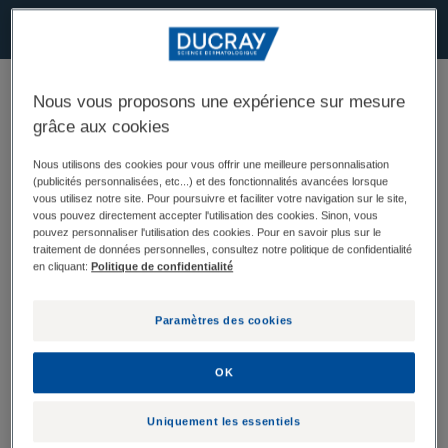
Nous vous proposons une expérience sur mesure
​Mieux comprendre le rôle des silicones
grâce aux cookies
Nous utilisons des cookies pour vous offrir une meilleure personnalisation
(publicités personnalisées, etc...) et des fonctionnalités avancées lorsque
Qu’est-ce que le silicone ?
vous utilisez notre site. Pour poursuivre et faciliter votre navigation sur le site,
vous pouvez directement accepter l'utilisation des cookies. Sinon, vous
pouvez personnaliser l'utilisation des cookies. Pour en savoir plus sur le
Le silicone est un polymère synthétique composé de
traitement de données personnelles, consultez notre politique de confidentialité
silicium (deuxième élément le plus abondant de la
en cliquant:
Politique de confidentialité
croute terrestre après l’oxygène), d’oxygène et
d’autres éléments, le plus souvent du carbone ou de
Paramètres des cookies
l’hydrogène. Cette matière a trouvé sa place dans
OK
tous les domaines de nos sociétés, de secteurs
médicaux de pointe jusqu’au moules à gâteaux de nos
Uniquement les essentiels
cuisines.