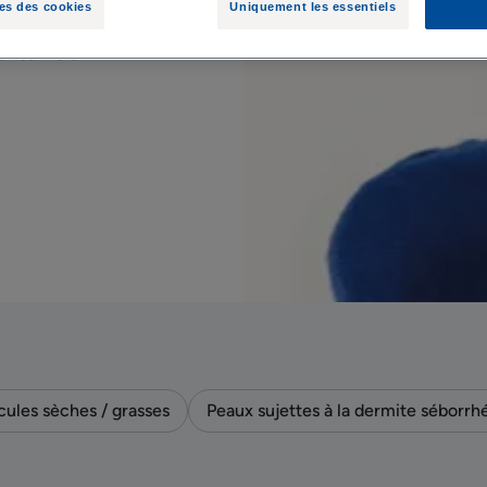
es des cookies
Uniquement les essentiels
 fine poudre
outines DUCRAY
icules sèches / grasses
Peaux sujettes à la dermite séborrh