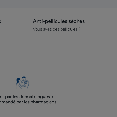
s
Anti-pellicules sèches
Découvrir
Anti-
Vous avez des pellicules ?
pellicules
sèches
rit par les dermatologues ​ et
mandé par les pharmaciens