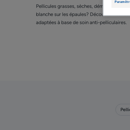
Paramètr
Pellicules grasses, sèches, démangeaisons,
blanche sur les épaules? Découvrez les r
adaptées à base de soin anti-pelliculaires.
Pell