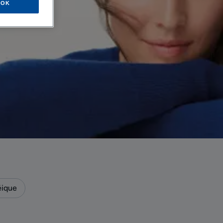
OK
éique