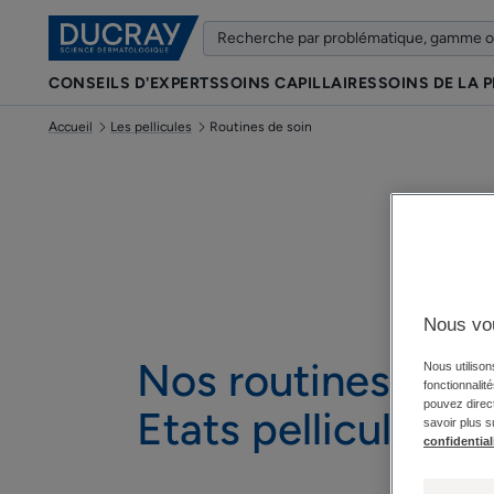
CONSEILS D'EXPERTS
SOINS CAPILLAIRES
SOINS DE LA 
Accueil
Les pellicules
Routines de soin
Nous vo
Nos routines de s
Nous utilison
fonctionnalit
pouvez direct
Etats pelliculaires
savoir plus s
confidential