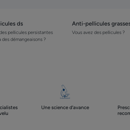
licules ds
Anti-pellicules grasse
Découvrir
Anti-
es pellicules persistantes
Vous avez des pellicules ?
pellicules
à des démangeaisons ?
grasses
ialistes
Une science d’avance
Presc
velu
recom