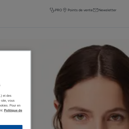
PRO
Points de vente
Newsletter
s
.) et des
e site, vous
ookies. Pour en
nt:
Politique de