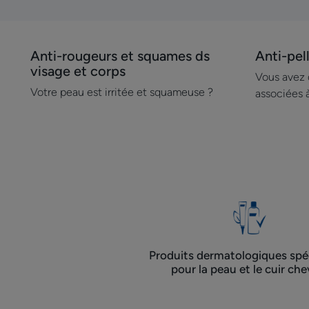
Anti-rougeurs et squames ds
Anti-pel
Découvrir
Découvrir
visage et corps
Anti-
Anti-
Vous avez d
rougeurs
pellicules
Votre peau est irritée et squameuse ?
associées 
et
ds
squames
ds
visage
et
corps
Produits dermatologiques spéc
pour la peau et le cuir che