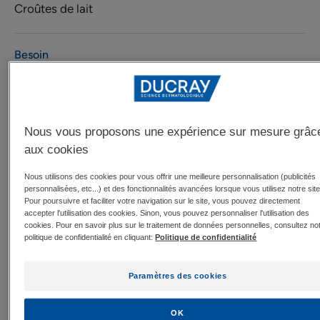
Croûtes de lait
Besoin
Anti-croûtes de lait
Fabriqué en France
Nous vous proposons une expérience sur mesure grâc
aux cookies
• L'émulsion favorise l’élimination des croûtes de lait
installées sur le cuir chevelu des nourrissons
Nous utilisons des cookies pour vous offrir une meilleure personnalisation (publicités
personnalisées, etc...) et des fonctionnalités avancées lorsque vous utilisez notre site
• Sa formule hydratante* à base de KELUAMID et de
Pour poursuivre et faciliter votre navigation sur le site, vous pouvez directement
GLYCÉRINE agit pour détacher les croûtes de lait en
accepter l'utilisation des cookies. Sinon, vous pouvez personnaliser l'utilisation des
cookies. Pour en savoir plus sur le traitement de données personnelles, consultez no
douceur
politique de confidentialité en cliquant:
Politique de confidentialité
• Les squames (croûtes qui se détachent de la peau),
sont éliminées et le cuir chevelu est apaisé
Paramètres des cookies
• Une texture légère, non collante et non grasse
• Formulé sans parfum ni alcool
OK