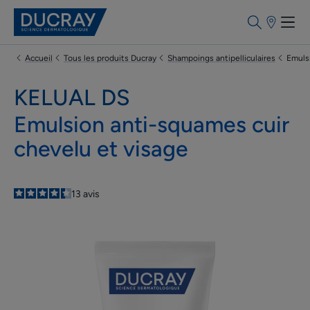
Points
de
vente
Accueil
Tous les produits Ducray
Shampoings antipelliculaires
Emuls
KELUAL DS
Emulsion anti-squames cuir
chevelu et visage
4.4
/
5
13
avis
-