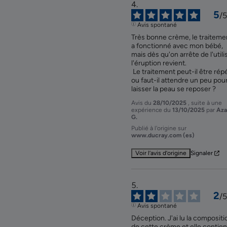
5
/
5
Avis spontané
Très bonne crème, le traitemen
a fonctionné avec mon bébé, 
mais dès qu'on arrête de l'utilis
l'éruption revient.

 Le traitement peut-il être répété 
ou faut-il attendre un peu pour
laisser la peau se reposer ?
Avis du
28/10/2025
, suite à une
expérience du
13/10/2025
par
Aza
G.
Publié à l'origine sur
www.ducray.com (es)
Voir l’avis d’origine
Signaler
2
/
5
Avis spontané
Déception. J'ai lu la compositio
de cette crème et elle contient