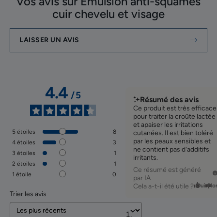
Vos avis sur Emulsion anti-squames
cuir chevelu et visage
LAISSER UN AVIS
4.4
/
5
Résumé des avis
Ce produit est très efficace
pour traiter la croûte lactée
et apaiser les irritations
5
étoiles
8
cutanées. Il est bien toléré
par les peaux sensibles et
4
étoiles
3
ne contient pas d'additifs
3
étoiles
1
irritants.
2
étoiles
1
Ce résumé est généré
1
étoile
0
par IA
Cela a-t-il été utile ?
Oui
No
Trier les avis