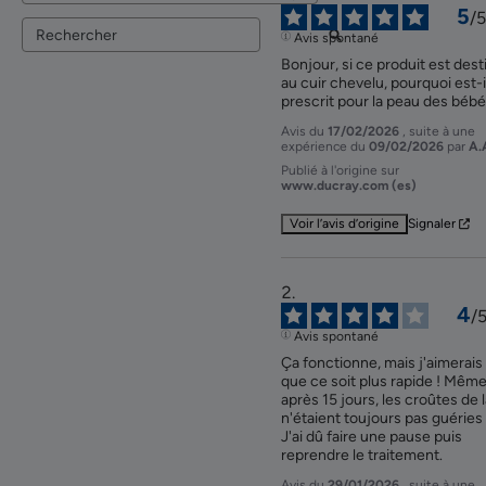
5
/
5
Avis spontané
Bonjour, si ce produit est desti
au cuir chevelu, pourquoi est-il
prescrit pour la peau des bébé
Avis du
17/02/2026
, suite à une
expérience du
09/02/2026
par
A.
Publié à l'origine sur
www.ducray.com (es)
Voir l’avis d’origine
Signaler
4
/
Avis spontané
Ça fonctionne, mais j'aimerais 
que ce soit plus rapide ! Même
après 15 jours, les croûtes de la
n'étaient toujours pas guéries !
J'ai dû faire une pause puis 
reprendre le traitement.
Avis du
29/01/2026
, suite à une