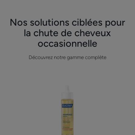
Nos solutions ciblées pour
la chute de cheveux
occasionnelle
Découvrez notre gamme complète
Lotion
antichute
et
croissance