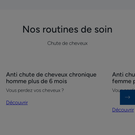
à
la
radiothérapie
Nos routines de soin
:
que
faire
Chute de cheveux
?
Découvrir
Découvrir
Anti chute de cheveux chronique
Anti ch
Anti
Anti
homme plus de 6 mois
femme p
chute
chute
Vous perdez vos cheveux ?
Vous perd
de
de
cheveux
cheveux
Découvrir
chronique
chronique
Découvrir
homme
femme
plus
plus
de
de