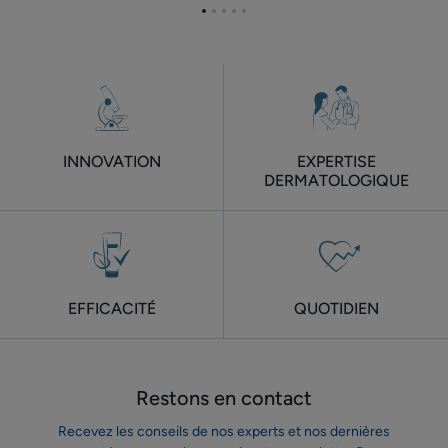
6
6
Aller
Aller
Aller
Aller
Aller
mois
mois
à
à
à
à
à
l'item
l'item
l'item
l'item
l'item
1
2
3
4
5
INNOVATION
EXPERTISE
DERMATOLOGIQUE
EFFICACITÉ
QUOTIDIEN
Restons en contact
Recevez les conseils de nos experts et nos dernières