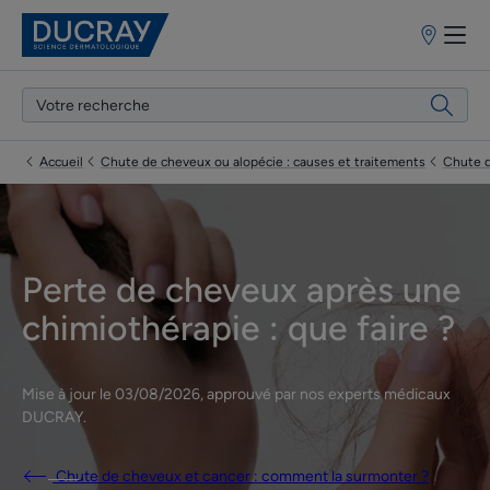
Points
de
vente
Accueil
Chute de cheveux ou alopécie : causes et traitements
Chute d
Perte de cheveux après une
chimiothérapie : que faire ?
Mise à jour le
03/08/2026
, approuvé par
nos experts médicaux
DUCRAY
.
Chute de cheveux et cancer : comment la surmonter ?