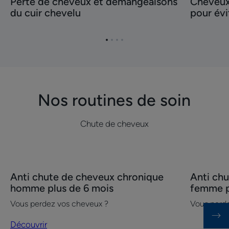
Perte de cheveux et démangeaisons
Cheveux 
de
fins
du cuir chevelu
pour évi
cheveux
:
et
ce
démangeaisons
qu’il
Aller
Aller
Aller
Aller
du
faut
à
à
à
à
l'item
l'item
l'item
l'item
cuir
savoir
1
2
3
4
chevelu
pour
éviter
Nos routines de soin
la
chute
Chute de cheveux
Découvrir
Découvrir
Anti chute de cheveux chronique
Anti ch
Anti
Anti
homme plus de 6 mois
femme p
chute
chute
Vous perdez vos cheveux ?
Vous perd
de
de
cheveux
cheveux
Découvrir