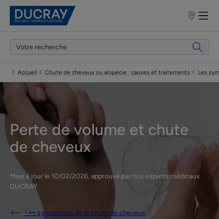
Points
de
vente
Accueil
Chute de cheveux ou alopécie : causes et traitements
Les sym
Perte de volume et chute
de cheveux
Mise à jour le
10/02/2026
, approuvé par
nos experts médicaux
DUCRAY
.
Les symptômes de la chute de cheveux