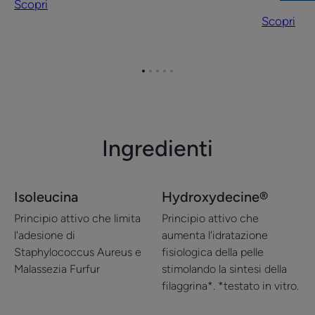
Scopri
e
Scopri
corpo
Vai
Vai
Vai
Vai
Vai
all'elemento
all'elemento
all'elemento
all'elemento
all'elemento
1
2
3
4
5
Ingredienti
Isoleucina
Hydroxydecine®
Principio attivo che limita
Principio attivo che
l'adesione di
aumenta l'idratazione
Staphylococcus Aureus e
fisiologica della pelle
Malassezia Furfur
stimolando la sintesi della
filaggrina*. *testato in vitro.