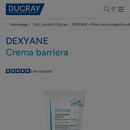
Punti
vendita
Homepage
Tutti i prodotti Ducray
DEXYANE – Pelle secca soggetta a d
DEXYANE
Crema barriera
5
/
5
5
recensioni
-