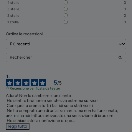
4
stelle
0
3
stelle
0
2
stelle
0
1
stella
0
Ordina le recensioni
5
/
5
Recensione verificata da tester
Adoro! Non lo cambierei con niente

 Ho sentito bruciore e secchezza estrema sul viso

 Con questa crema tutti i fastidi sono stati risolti

 Ne ho comprato uno di un'altra marca, ma non ha funzionato, 
anzi mi ha addirittura provocato una sensazione di bruciore.

 Ho schiacciato la confezione di que
...
leggi tutto