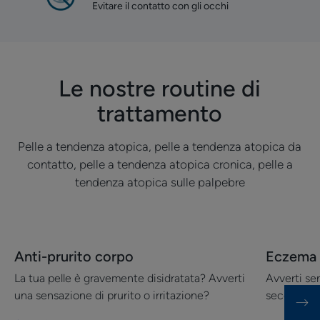
Evitare il contatto con gli occhi
Le nostre routine di
trattamento
Pelle a tendenza atopica, pelle a tendenza atopica da
contatto, pelle a tendenza atopica cronica, pelle a
tendenza atopica sulle palpebre
Scopri
Scopri
Anti-prurito corpo
Eczema a
Anti-
Eczema
La tua pelle è gravemente disidratata? Avverti
Avverti sen
prurito
atopico
una sensazione di prurito o irritazione?
secchezza 
corpo
di
viso