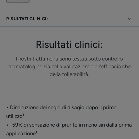
Benefici
RISULTATI CLINICI:
• PROTEGGE dalle aggressioni chimiche e fisiche
• EFFICACE fino a 5 lavaggi²
• RIDUCE i segni di fastidio sin dal primo utilizzo¹
Risultati clinici:
I nostri trattamenti sono testati sotto controllo
CONSISTENZA
RACCOLTA DIFFERENZIATA
dermatologico sia nella valutazione dell’efficacia che
della tollerabilità.
Benefici della consistenza
Consistenza acqua in olio effetto barriera.
• Diminuzione dei segni di disagio dopo il primo
utilizzo¹
Profumazione
• -59% di sensazione di prurito in meno sin dalla prima
Senza profumo
applicazione¹