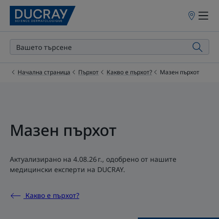
Точки
на
продажба
Начална страница
Пърхот
Какво е пърхот?
Мазен пърхот
Мазен пърхот
Актуализирано на
4.08.26 г.
, одобрено от
нашите
медицински експерти на DUCRAY
.
Какво е пърхот?