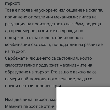
пърхот!
Това е проява на ускорено излющване на скалпа,
причинено от различни механизми: липса на
регулация на производството на себум, водеща
до прекомерно развитие на дрожди по
повърхността на скалпа, обикновено в
комбинация със скалп, по-податлив на развитие
на пърхот.
Сърбежът и лющенето са състояния, които
самостоятелно поддържат механизмите на
образуване на пърхот. Ето защо е важно да се
намери най-подходящото лечение, за да се
прекъсне този порочен кръг.
Има два вида пърхот: мазен и сух.
Мазният пърхот се отличава от сухия пърхот по