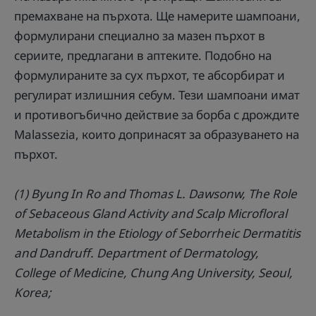
премахване на пърхота. Ще намерите шампоани,
формулирани специално за мазен пърхот в
сериите, предлагани в аптеките. Подобно на
формулираните за сух пърхот, те абсорбират и
регулират излишния себум. Тези шампоани имат
и противогъбично действие за борба с дрождите
Malassezia, които допринасят за образуването на
пърхот.
(1) Byung In Ro and Thomas L. Dawsonw, The Role
of Sebaceous Gland Activity and Scalp Microfloral
Metabolism in the Etiology of Seborrheic Dermatitis
and Dandruff. Department of Dermatology,
College of Medicine, Chung Ang University, Seoul,
Korea;