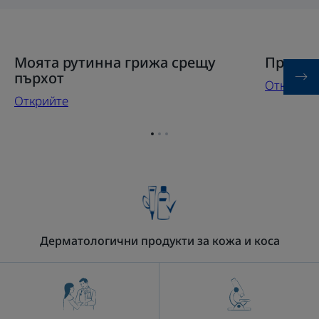
Открийте
Открийте
Моята рутинна грижа срещу
Против
Моята
Против
пърхот
Открийте
рутинна
мазен
Открийте
грижа
пърхот
срещу
Отидете
Отидете
Отидете
пърхот
на
на
на
елемент
елемент
елемент
1
2
3
Дерматологични продукти за кожа и коса