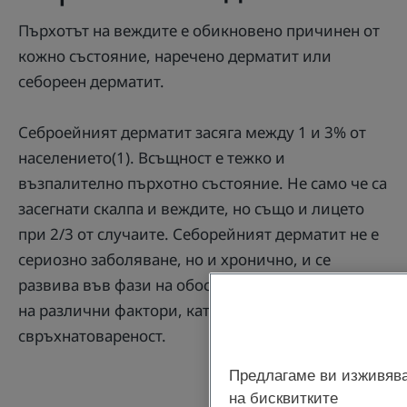
Пърхотът на веждите е обикновено причинен от
кожно състояние, наречено дерматит или
себореен дерматит.
Себроейният дерматит засяга между 1 и 3% от
населението(1). Всъщност е тежко и
възпалително пърхотно състояние. Не само че са
засегнати скалпа и веждите, но също и лицето
при 2/3 от случаите. Себорейният дерматит не е
сериозно заболяване, но и хронично, и се
развива във фази на обостряне под влиянието
на различни фактори, като стрес и
свръхнатовареност.
Предлагаме ви изживява
на бисквитките