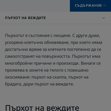
СЪДЪРЖАНИЕ
ПЪРХОТ НА ВЕЖДИТЕ
Пърхотът е състояние с лющене. С други думи,
ускорено клетъчно обновяване, при което няма
достатъчно време за клетките постепенно да се
самоотстранят на повърхността. Пърхотът има
многобройни причини и произходи. Винаги се
проявява в зоните на тялото с повишено
окосмяване: пърхот на скалпа, пърхот на
брадата, дори пърхот на веждите.
Пърхот на веждите