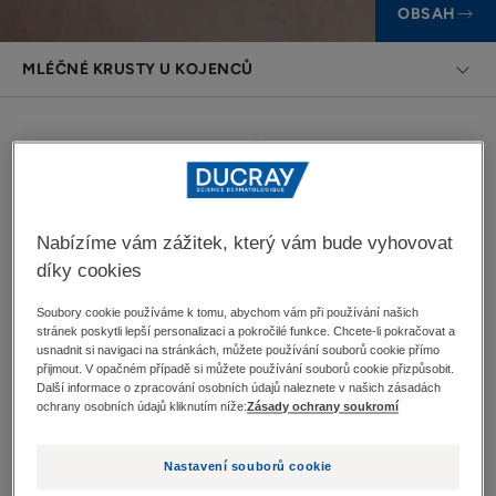
OBSAH
MLÉČNÉ KRUSTY U KOJENCŮ
Mléčné krusty jsou u kojenců velmi častým
onemocněním. Naštěstí nejsou závažné a postupně
odeznívají přirozenou cestou nebo s pomocí
specifických pečujících přípravků.
Nabízíme vám zážitek, který vám bude vyhovovat
díky cookies
Soubory cookie používáme k tomu, abychom vám při používání našich
stránek poskytli lepší personalizaci a pokročilé funkce. Chcete-li pokračovat a
Mléčné krusty u kojenců
usnadnit si navigaci na stránkách, můžete používání souborů cookie přímo
přijmout. V opačném případě si můžete používání souborů cookie přizpůsobit.
Další informace o zpracování osobních údajů naleznete v našich zásadách
Přestože se jedná o neškodné onemocnění, mléčné
ochrany osobních údajů kliknutím níže:
Zásady ochrany soukromí
krusty rodičům často způsobují starosti a chtějí se o
nich dozvědět co nejvíce.
Nastavení souborů cookie
Co běžně nazýváme mléčnými krustami, ve