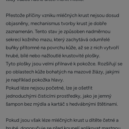
Přestože příčiny vzniku mléčných krust nejsou dosud
objasněny, mechanismus tvorby krust je dobře
zaznamenán. Tento stav je způsoben nadměrnou
sekrecí kožního mazu, který zachytává odumřelé
buňky přítomné na povrchu kůže, až se z nich vytvoří
hrubé, bílé nebo nažloutlé krustovité plošky.
Tyto plošky jsou velmi přilnavé k pokožce. Rozšiřují se
po oblastech kůže bohatých na mazové žlázy, jakými
je například pokožka hlavy.
Pokud léze nejsou početné, lze je ošetřit
jednoduchými čisticími prostředky, jako je jemný
šampon bez mýdla a kartáč s hedvábnými štětinami.
Pokud jsou však léze mléčných krust u dítěte četné a
hrubé, doporučuje se před koupelí aplikovat mastnou