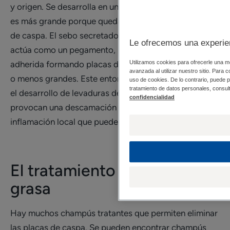
y origen. Se desarrolla en un cuero cabelludo graso y
es más grande porque queda aglomerada en placas
de caspa. El sebo secretado en exceso en la superficie
Le ofrecemos una experien
actúa como un pegamento, por lo que permanece
adherida formando placas de caspa en el cabello más
Utilizamos cookies para ofrecerle una me
avanzada al utilizar nuestro sitio. Para c
o menos grandes. Este entorno rico en sebo favorece
uso de cookies. De lo contrario, puede 
tratamiento de datos personales, consult
el desarrollo de levaduras del género
Malassezia
, que
confidencialidad
provocan una descamación acelerada y una
inflamación local que puede causar picor.
El tratamiento de la caspa
grasa
Hay muchos champús tratantes que permiten eliminar
las placas de caspa. Se pueden encontrar champús