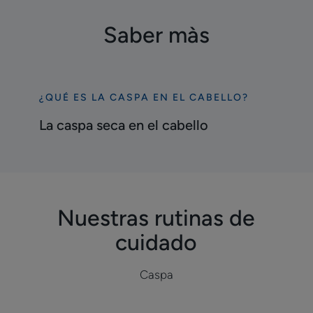
Saber màs
¿QUÉ ES LA CASPA EN EL CABELLO?
Descubrir
La
La caspa seca en el cabello
caspa
seca
en
el
cabello
Nuestras rutinas de
cuidado
Caspa