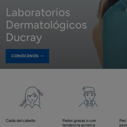
Laboratorios
Dermatológicos
Ducray
CONÓCENOS
Caída
Pieles
Product
del
grasas
ranges
cabello
o
slider
con
tendencia
acneica
Caída del cabello
Pieles grasas o con
Piel
tendencia acneica
psor