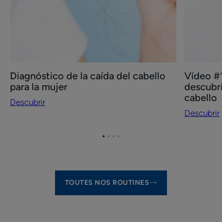
del
cabello
Diagnóstico de la caída del cabello
Vídeo #
para la mujer
descubri
cabello
Descubrir
Descubrir
Ir
Ir
Ir
Ir
al
al
al
al
elemento
elemento
elemento
elemento
1
2
3
4
TOUTES NOS ROUTINES