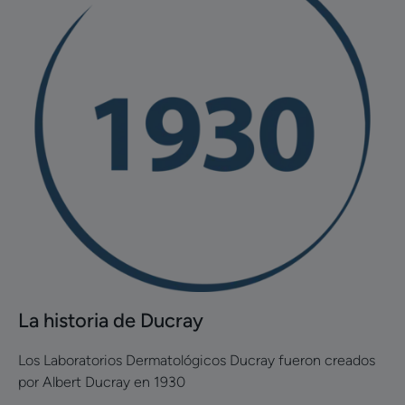
La
historia
de
Ducray
La historia de Ducray
Los Laboratorios Dermatológicos Ducray fueron creados
por Albert Ducray en 1930