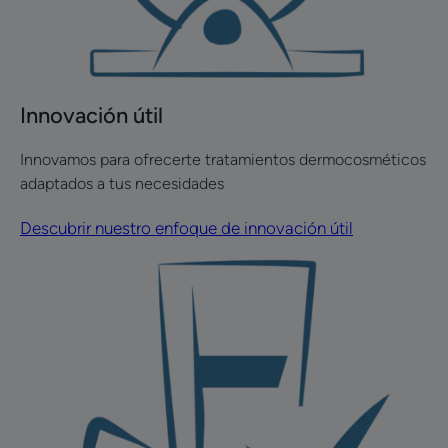
Innovación útil
Innovamos para ofrecerte tratamientos dermocosméticos
adaptados a tus necesidades
Descubrir nuestro enfoque de innovación útil
Descubre
la
escala
de
calidad
de
vida
Cuidados