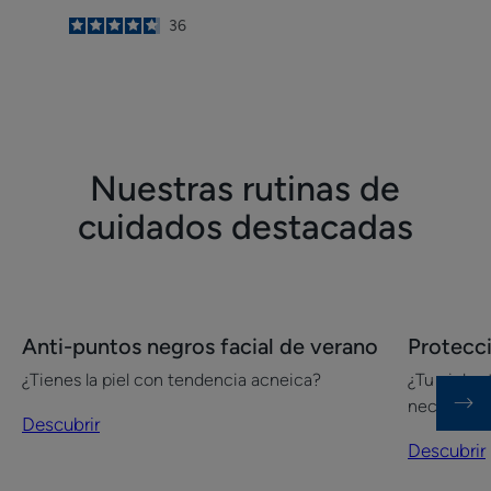
4.7
/
5
36
-
Nuestras rutinas de
cuidados destacadas
Descubrir
Descubrir
Anti-puntos negros facial de verano
Protecci
Anti-
Protecció
¿Tienes la piel con tendencia acneica?
¿Tu piel e
puntos
solar
necesita p
negros
para
Descubrir
facial
cara
Descubrir
de
y