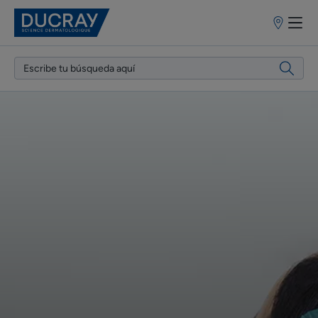
Puntos
de
venta
Conócenos