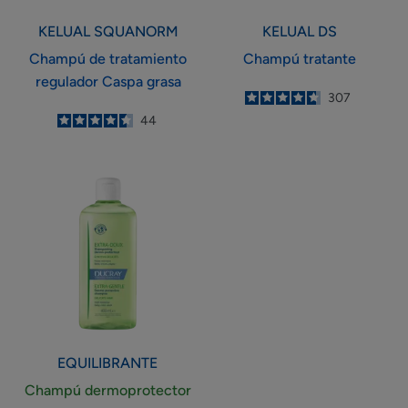
KELUAL
SQUANORM
KELUAL DS
Champú de tratamiento
Champú tratante
regulador Caspa grasa
4.7
/
5
307
-
4.5
/
5
44
-
Champú
dermoprotector
EQUILIBRANTE
Champú dermoprotector