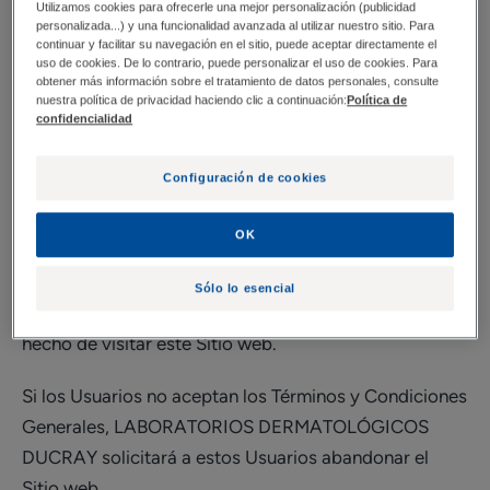
Utilizamos cookies para ofrecerle una mejor personalización (publicidad
personalizada...) y una funcionalidad avanzada al utilizar nuestro sitio. Para
El propósito de estos términos y condiciones
continuar y facilitar su navegación en el sitio, puede aceptar directamente el
uso de cookies. De lo contrario, puede personalizar el uso de cookies. Para
generales de uso (en lo sucesivo, los "Términos y
obtener más información sobre el tratamiento de datos personales, consulte
Condiciones Generales") es definir los términos y
nuestra política de privacidad haciendo clic a continuación:
Política de
confidencialidad
condiciones que regulan el uso y acceso al Sitio web
propiedad de LABORATORIOS DERMATOLÓGICOS
Configuración de cookies
DUCRAY® (en lo sucesivo, "LABORATORIOS
DERMATOLÓGICOS DUCRAY"), marca comercial
OK
propiedad de PIERRE FABRE DERMO-COSMETIQUE
(en adelante, "PFDC"), cuyos usuarios (en lo sucesivo,
Sólo lo esencial
los "Usuarios") se considera que aceptan por el simple
hecho de visitar este Sitio web.
Si los Usuarios no aceptan los Términos y Condiciones
Generales, LABORATORIOS DERMATOLÓGICOS
DUCRAY solicitará a estos Usuarios abandonar el
Sitio web.