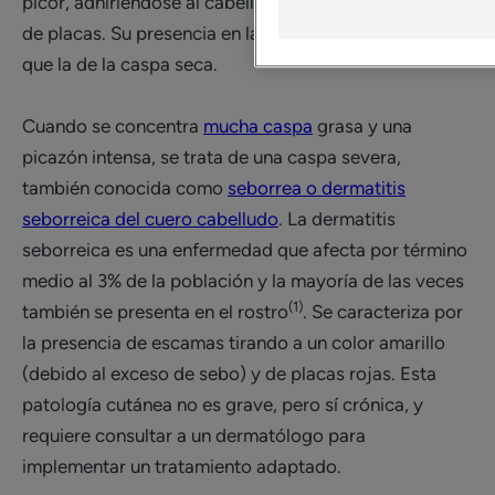
picor, adhiriéndose al cabello y agrupándose en forma
de placas. Su presencia en la ropa es menos común
que la de la caspa seca.
Cuando se concentra
mucha caspa
grasa y una
picazón intensa, se trata de una caspa severa,
también conocida como
seborrea o dermatitis
seborreica del cuero cabelludo
. La dermatitis
seborreica es una enfermedad que afecta por término
medio al 3% de la población y la mayoría de las veces
(1)
también se presenta en el rostro
. Se caracteriza por
la presencia de escamas tirando a un color amarillo
(debido al exceso de sebo) y de placas rojas. Esta
patología cutánea no es grave, pero sí crónica, y
requiere consultar a un dermatólogo para
implementar un tratamiento adaptado.