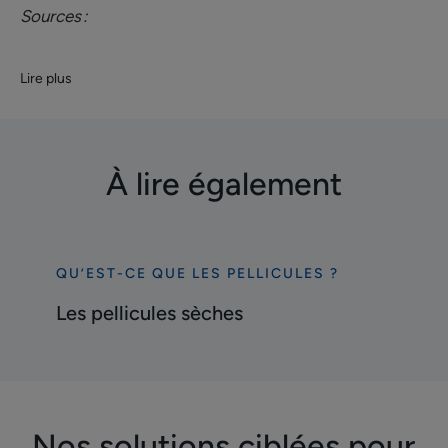
Sources :
Lire plus
À lire également
QU’EST-CE QUE LES PELLICULES ?
Découvrir
Les
Les pellicules sèches
pellicules
sèches
Nos solutions ciblées pour