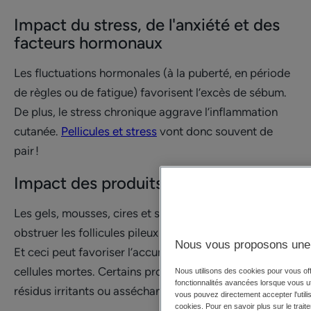
Impact du stress, de l'anxiété et des
facteurs hormonaux
Les fluctuations hormonales (à la puberté, en période
de règles ou de fatigue) favorisent l’excès de sébum.
De plus, le stress chronique aggrave l’inflammation
cutanée.
Pellicules et stress
vont donc souvent de
pair !
Impact des produits coiffants
Les gels, mousses, cires et sprays coiffants peuvent
obstruer les follicules pileux au niveau du cuir chevelu.
Nous vous proposons une 
Et ceci peut favoriser l’accumulation de sébum et de
cellules mortes. Certains produits laissent aussi des
Nous utilisons des cookies pour vous offr
fonctionnalités avancées lorsque vous util
résidus irritants ou asséchants.
vous pouvez directement accepter l'utilis
cookies. Pour en savoir plus sur le trait