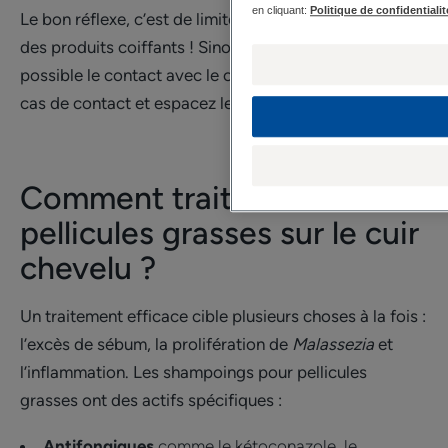
en cliquant:
Politique de confidentialit
Le bon réflexe, c’est de limiter au maximum l’usage
des produits coiffants ! Sinon, évitez autant que
possible le contact avec le cuir chevelu, rincez bien en
cas de contact et espacez les applications.
Comment traiter les
pellicules grasses sur le cuir
chevelu ?
Un traitement efficace cible plusieurs choses à la fois :
l’excès de sébum, la prolifération de
Malassezia
et
l’inflammation. Les shampoings pour pellicules
grasses ont des actifs spécifiques :
Antifongiques
comme le kétoconazole, le