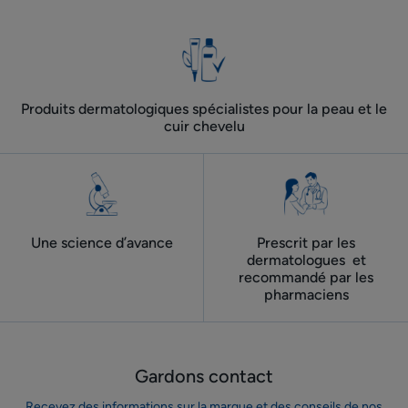
l'item
l'item
l'item
1
2
3
Produits dermatologiques spécialistes pour la peau et le
cuir chevelu
Une science d’avance
Prescrit par les
dermatologues ​ et
recommandé par les
pharmaciens
Gardons contact
Recevez des informations sur la marque et des conseils de nos