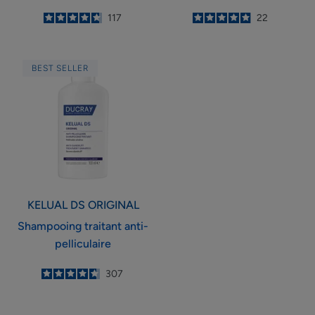
4.8
/
5
117
5
/
5
22
-
-
Shampooing
BEST SELLER
traitant
anti-
pelliculaire
KELUAL DS
ORIGINAL
Shampooing traitant anti-
pelliculaire
4.7
/
5
307
-