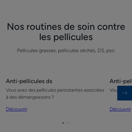
Nos routines de soin contre
les pellicules
Pellicules grasses, pellicules sèches, DS, pso
Découvrir
Découvrir
Anti-pellicules ds
Anti-pel
Anti-
Anti-
Vous avez des pellicules persistantes associées
Vous avez 
pellicules
pellicules
à des démangeaisons ?
ds
grasses
Découvrir
Découvrir
Aller
Aller
Aller
à
à
à