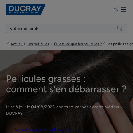
Points
de
vente
Accueil
Les pellicules
Qu’est-ce que les pellicules ?
Les pellicules g
Pellicules grasses :
comment s’en débarrasser ?
Mise à jour le
04/08/2026
, approuvé par
nos experts médicaux
DUCRAY
.
Qu’est-ce que les pellicules ?