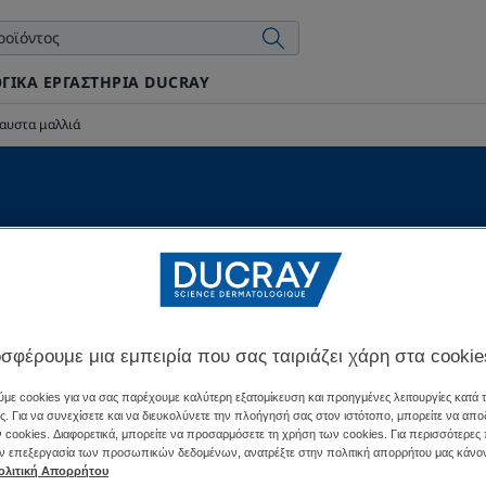
ΓΙΚΆ ΕΡΓΑΣΤΉΡΙΑ DUCRAY
αυστα μαλλιά
E - Λεπτά και εύθραυστ
νου, τα μαλλιά γίνονται λιγότερο πυκνά, με λιγότερο όγ
ανση των μαλλιών. Ανακαλύψτε τη σειρά περιποίησης D
σφέρουμε μια εμπειρία που σας ταιριάζει χάρη στα cookie
a και Ginseng) που βοηθά στην καταπολέμηση της γήραν
με cookies για να σας παρέχουμε καλύτερη εξατομίκευση και προηγμένες λειτουργίες κατά 
ς και στην αποκατάσταση του όγκου και του πάχους της 
ς. Για να συνεχίσετε και να διευκολύνετε την πλοήγησή σας στον ιστότοπο, μπορείτε να απο
μαλλιών σας.
 cookies. Διαφορετικά, μπορείτε να προσαρμόσετε τη χρήση των cookies. Για περισσότερες
ην επεξεργασία των προσωπικών δεδομένων, ανατρέξτε στην πολιτική απορρήτου μας κάνον
ολιτική Απορρήτου