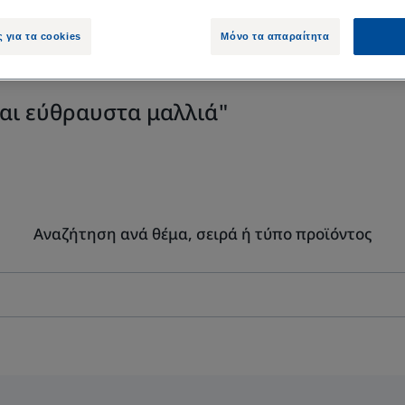
ς για τα cookies
Μόνο τα απαραίτητα
αι εύθραυστα μαλλιά"
Αναζήτηση ανά θέμα, σειρά ή τύπο προϊόντος