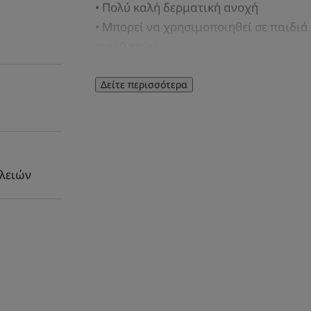
• Πολύ καλή δερματική ανοχή
• Μπορεί να χρησιμοποιηθεί σε παιδιά
των 9 ετών
Δείτε περισσότερα
Οφέλη
Απαλά καθαρίζει και εξυγιαίνει το δέρμ
• ΜΕΙΩΝΕΙ τις ατέλειες: το φυσικό εκχύ
συστατικό που βοηθά στην καταπολέμησ
περιορίζοντας τη δομή του βιοφίλμ
ελειών
ΥΦΉ
*% ικανοποίησης. Μελέτη ανοχής και αποτελεσματικότη
βράδυ). Αποτέλεσμα από την πρώτη εφαρμογή και έπει