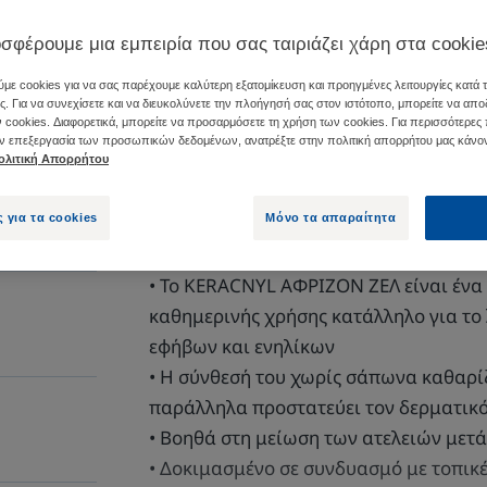
σφέρουμε μια εμπειρία που σας ταιριάζει χάρη στα cookie
Κατά των ατελειώ
με cookies για να σας παρέχουμε καλύτερη εξατομίκευση και προηγμένες λειτουργίες κατά 
Χωρίς σάπωνα
ς. Για να συνεχίσετε και να διευκολύνετε την πλοήγησή σας στον ιστότοπο, μπορείτε να απο
 cookies. Διαφορετικά, μπορείτε να προσαρμόσετε τη χρήση των cookies. Για περισσότερες
ην επεξεργασία των προσωπικών δεδομένων, ανατρέξτε στην πολιτική απορρήτου μας κάνον
ολιτική Απορρήτου
Σωληνάριο
Σωλη
200m
ς για τα cookies
Μόνο τα απαραίτητα
• Το KERACNYL ΑΦΡΙΖΟΝ ΖΕΛ είναι έν
καθημερινής χρήσης κατάλληλο για το 
εφήβων και ενηλίκων
• Η σύνθεσή του χωρίς σάπωνα καθαρί
παράλληλα προστατεύει τον δερματικό
• Βοηθά στη μείωση των ατελειών μετά
• Δοκιμασμένο σε συνδυασμό με τοπικέ