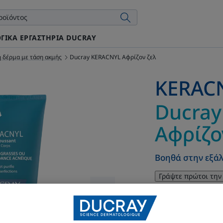
ΓΙΚΆ ΕΡΓΑΣΤΉΡΙΑ DUCRAY
 δέρμα με τάση ακμής
Ducray KERACNYL Αφρίζον ζελ
KERAC
Ducray
Αφρίζο
Βοηθά στην εξάλ
Γράψτε πρώτοι την
KERACNYL ΑΦΡΙΖΟ
και σώματος για 