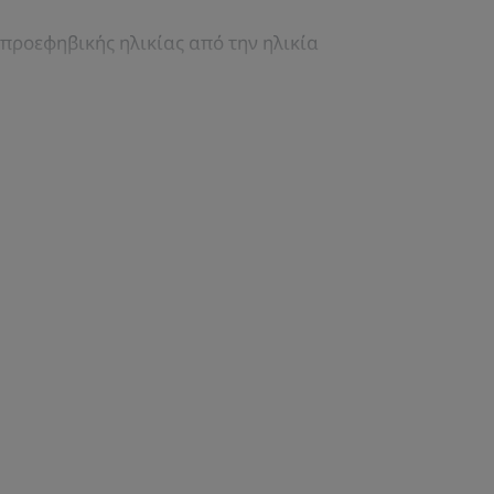
 προεφηβικής ηλικίας από την ηλικία
α με μια απαλή βάση καθαρισμού
λισμα MYRTACINE®, ένα ενεργό
η των βακτηρίων C. acnes
ΑΝΑΚΎΚΛΩΣΗ
τας - 54 άτομα. 2 εφαρμογές την ημέρα (πρωί και
τα από 7 ημέρες χρήσης