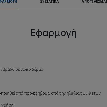
ΦΑΡΜΟΓΉ
ΣΥΣΤΑΤΙΚΆ
ΑΠΟΤΕΛΈΣΜΑ
*Σύμφωνα με το πρότυπο OECD 301B
Εφαρμογή
αι βράδυ σε νωπό δέρμα
οποιηθεί από προ-έφηβους, από την ηλικλια των 9 ετών
η χρήση: