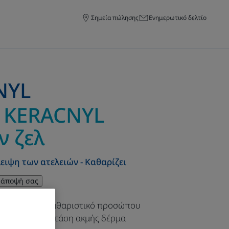
Σημεία πώλησης
Ενημερωτικό δελτίο
NYL
 KERACNYL
ν ζελ
ειψη των ατελειών - Καθαρίζει
 άποψή σας
Ν ΖΕΛ: ένα καθαριστικό προσώπου
το λιπαρό ή με τάση ακμής δέρμα