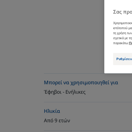
Σας προ
Χρησιμοποιού
ιστότοπού μα
τη χρήση των
σχετικά με τ
παρακάτω:
Π
Ρυθμίσει
Μπορεί να χρησιμοποιηθεί για
Έφηβοι - Ενήλικες
Ηλικία
Από 9 ετών