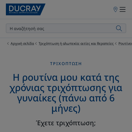
Σημεία
πώλησης
Αρχική σελίδα
Τριχόπτωση ή αλωπεκία: αιτίες και θεραπείες
Ρουτίνε
ΤΡΙΧΌΠΤΩΣΗ
Η ρουτίνα μου κατά της
χρόνιας τριχόπτωσης για
γυναίκες (πάνω από 6
μήνες)
Έχετε τριχόπτωση;