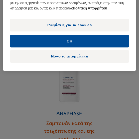
1. Καθαρισμός
με την επεξεργασία των προσωπικών δεδομένων, ανατρέξτε στην πολιτική
απορρήτου μας κάνοντας κλικ παρακάτω:
Πολιτική Απορρήτου
Συχνή χρήση
Ρυθμίσεις για τα cookies
OK
Σαμπουάν
κατά
Μόνο τα απαραίτητα
της
τριχόπτωσης
και
της
αραίωσης
ANAPHASE
Σαμπουάν κατά της
τριχόπτωσης και της
αραίωσης