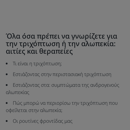
γυναίκα
λιγότερο
από
6
μήνες
Όλα όσα πρέπει να γνωρίζετε για
την τριχόπτωση ή την αλωπεκία:
αιτίες και θεραπείες
Τι είναι η τριχόπτωση;
Εστιάζοντας στην περιστασιακή τριχόπτωση
Εστιάζοντας στα: συμπτώματα της ανδρογενούς
αλωπεκίας
Πώς μπορώ να περιορίσω την τριχόπτωση που
οφείλεται στην αλωπεκία;
Οι ρουτίνες φροντίδας μας