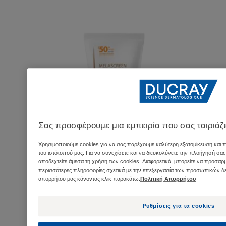
Προστατευτική
κρέμα
κατά
των
κηλίδων
SPF50+
Σας προσφέρουμε μια εμπειρία που σας ταιριάζε
Χρησιμοποιούμε cookies για να σας παρέχουμε καλύτερη εξατομίκευση και π
του ιστότοπού μας. Για να συνεχίσετε και να διευκολύνετε την πλοήγησή σας
αποδεχτείτε άμεσα τη χρήση των cookies. Διαφορετικά, μπορείτε να προσαρμ
περισσότερες πληροφορίες σχετικά με την επεξεργασία των προσωπικών δε
απορρήτου μας κάνοντας κλικ παρακάτω:
Πολιτική Απορρήτου
MELASCREEN
ΦΩΤΟΓΗΡΑΝΣΗ
Προστατευτική κρέμα
Ρυθμίσεις για τα cookies
κατά των κηλίδων SPF50+