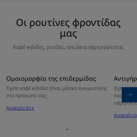
Οι ρουτίνες φροντίδας
μας
Καφέ κηλίδες, ρυτίδες, απώλεια σφριγηλότητας
Ανακαλύψτε
Ανακαλύψ
Ομοιομορφία της επιδερμίδας
Αντιγή
Ομοιομορφία
Αντιγήρα
Έχετε καφέ κηλίδες ή/και μάσκα εγκυμοσύνης
Έχετε καφ
της
προσώπο
στο πρόσωπό σας;
σας; Το δ
επιδερμίδας
σφριγηλότ
Ανακαλύψτε
Ανακαλύψ
Go
Go