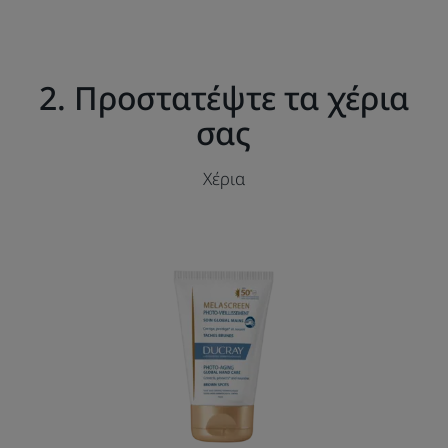
2. Προστατέψτε τα χέρια
σας
Χέρια
Πλήρης
φροντίδα
χεριών
SPF50+