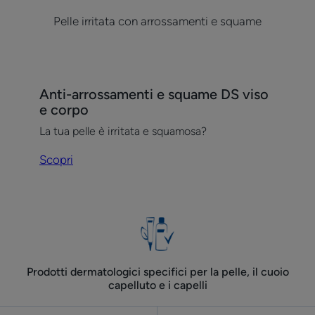
Pelle irritata con arrossamenti e squame
Scopri
Anti-arrossamenti e squame DS viso
Anti-
e corpo
arrossamenti
La tua pelle è irritata e squamosa?
e
squame
Scopri
DS
viso
e
corpo
Prodotti dermatologici specifici per la pelle, il cuoio
capelluto e i capelli