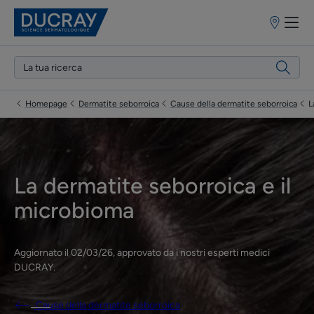
Punti
vendita
Homepage
Dermatite seborroica
Cause della dermatite seborroica
L
La dermatite seborroica e il
microbioma
Aggiornato il
02/03/26
, approvato da
i nostri esperti medici
DUCRAY
.
Cause della dermatite seborroica