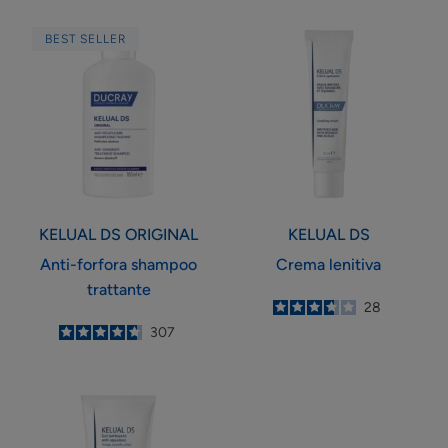
Anti-
Crema
BEST SELLER
forfora
lenitiva
shampoo
trattante
KELUAL DS
ORIGINAL
KELUAL DS
Anti-forfora shampoo
Crema lenitiva
trattante
3.7
/
5
28
-
4.7
/
5
307
-
Gel
detergente
anti-