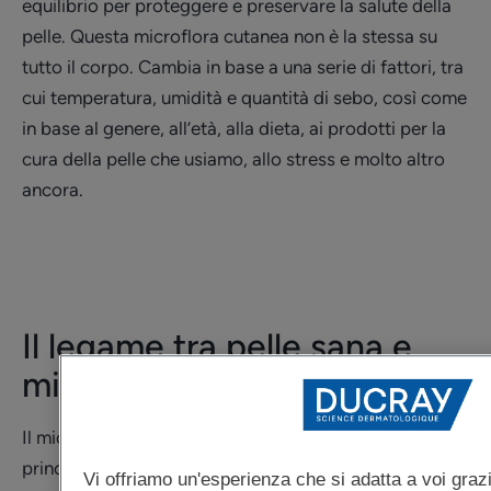
equilibrio per proteggere e preservare la salute della
pelle. Questa microflora cutanea non è la stessa su
tutto il corpo. Cambia in base a una serie di fattori, tra
cui temperatura, umidità e quantità di sebo, così come
in base al genere, all’età, alla dieta, ai prodotti per la
cura della pelle che usiamo, allo stress e molto altro
ancora.
Il legame tra pelle sana e
microbioma
Il microbioma della nostra pelle si compone
(1)
principalmente di due tipi di microrganismi
:
Vi offriamo un'esperienza che si adatta a voi graz