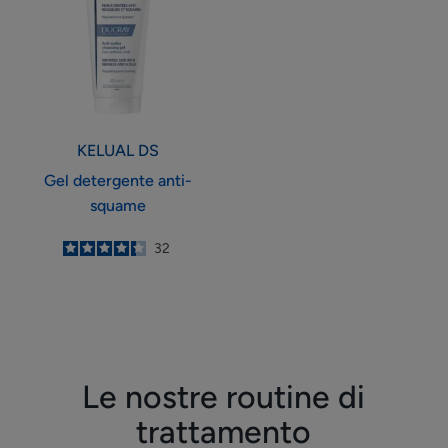
squame
KELUAL DS
Gel detergente anti-
squame
4.3
/
5
32
-
Le nostre routine di
trattamento