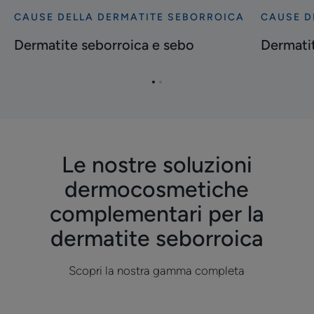
CAUSE DELLA DERMATITE SEBORROICA
CAUSE D
Scopri
Scopri
Dermatite
Dermatite
Dermatite seborroica e sebo
Dermatit
seborroica
seborroic
e
e
Vai
Vai
sebo
stress
all'elemento
all'elemento
1
2
Le nostre soluzioni
dermocosmetiche
complementari per la
dermatite seborroica
Scopri la nostra gamma completa