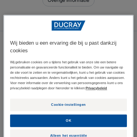
Overige Informatie
Wij bieden u een ervaring die bij u past dankzij
cookies
Tests
Wij gebruiken cookies om u tijdens het gebruik van onze site een betere
Wij doen geen concessies aan de veiligheid van onze
personalisatie en geavanceerde functionaliteit te bieden. Om uw navigatie op
producten. We werken samen met
de site voort te zetten en te vergemakkelijken, kunt u het gebruik van cookies
rechtstreeks aanvaarden. Anders kunt u het gebruik van cookies aanpassen.
hooggekwalificeerde teams van toxicologen om de
Voor meer informatie over de verwerking van persoonsgegevens kunt u ons
veiligheid van onze producten nauwgelet te evalueren.
privacybeleid raadplegen door hieronder te klikken:
Privacybeleid
Cookie-instellingen
Kan ik productsamples van Ducray
ontvangen?
OK
Alleen het essentiële