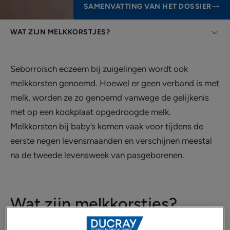
SAMENVATTING VAN HET DOSSIER
WAT ZIJN MELKKORSTJES?
Seborroïsch eczeem bij zuigelingen wordt ook
melkkorsten genoemd. Hoewel er geen verband is met
melk, worden ze zo genoemd vanwege de gelijkenis
met op een kookplaat opgedroogde melk.
Melkkorsten bij baby’s komen vaak voor tijdens de
eerste negen levensmaanden en verschijnen meestal
na de tweede levensweek van pasgeborenen.
Wat zijn melkkorstjes?
Melkkorstjes zijn compleet onschadelijk en zonder