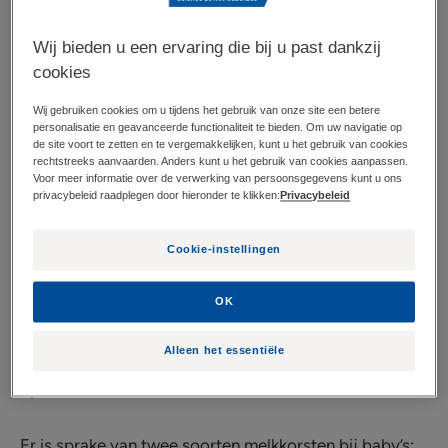
gevaar voor de pasgeborene, maar vormen vaak een
Wij bieden u een ervaring die bij u past dankzij
bron van bezorgdheid en ongemak voor de ouders.
cookies
Ouders willen vaak
alles weten over melkkorstjes
die
zonder duidelijke reden verschijnen op de hoofdhuid
Wij gebruiken cookies om u tijdens het gebruik van onze site een betere
personalisatie en geavanceerde functionaliteit te bieden. Om uw navigatie op
van hun kindje.
De oorzaken van melkkorstjes
zijn niet
de site voort te zetten en te vergemakkelijken, kunt u het gebruik van cookies
precies gekend; tot op heden bestaan er echter
rechtstreeks aanvaarden. Anders kunt u het gebruik van cookies aanpassen.
Voor meer informatie over de verwerking van persoonsgegevens kunt u ons
verschillende denkpistes over de factoren die hun
privacybeleid raadplegen door hieronder te klikken:
Privacybeleid
ontstaan beïnvloeden. Ze zouden te maken hebben
met een overmatige talgproductie door de huid die de
Cookie-instellingen
groei van een natuurlijk aanwezig gist (Malassezia-
gisten) zou bevorderen. Deze gist veroorzaakt een
OK
ontsteking en een versnelde eliminatie van dode
Alleen het essentiële
huidcellen die verantwoordelijk zijn voor de schilfers
op de hoofdhuid.
Er is sprake van twee soorten melkkorsten bij baby’s: