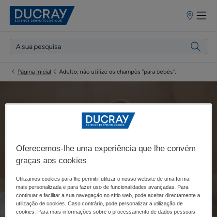
Pontos
de
venda
Página inicial
Adulto, não utilize os champôs “para bebés”.
Adulto, não utilize os
champôs “para bebés”.
Oferecemos-lhe uma experiência que lhe convém
graças aos cookies
Atualizado em
15/01/24
, aprovado por
os nossos especialistas
Utilizamos cookies para lhe permitir utilizar o nosso website de uma forma
mais personalizada e para fazer uso de funcionalidades avançadas. Para
médicos da DUCRAY
.
continuar e facilitar a sua navegação no sítio web, pode aceitar directamente a
utilização de cookies. Caso contrário, pode personalizar a utilização de
cookies. Para mais informações sobre o processamento de dados pessoais,