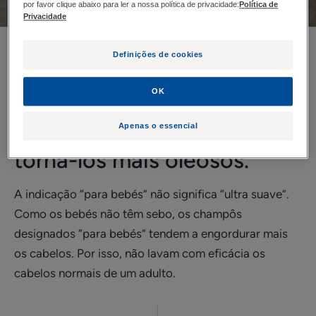
por favor clique abaixo para ler a nossa política de privacidade:
Política de
Privacidade
Os champôs “para bebés”
Definições de cookies
não lavam eficazmente os
OK
cabelos de um adulto,
Apenas o essencial
acabando mesmo por
torná-los mais oleosos.
A indicação “para bebés” não significa “ultra suave”.
Como os bebés não têm sebo, os champôs
designados “para bebés” tendem a engordurar mais
os cabelos. Por isso, não lavam com eficácia os
cabelos normais de um adulto.