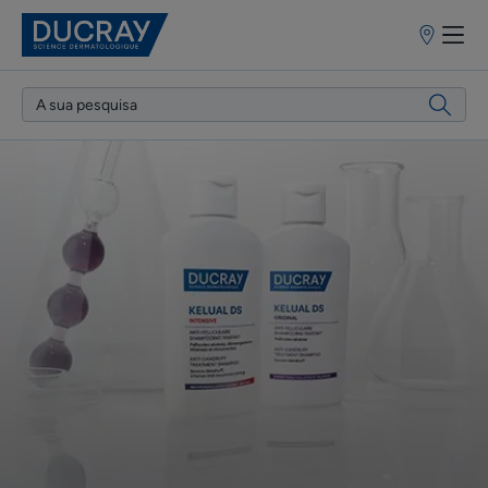
Pontos
de
venda
Saiba
Mais