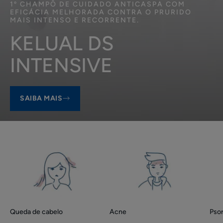
1º CHAMPÔ DE CUIDADO ANTICASPA COM
EFICÁCIA MELHORADA CONTRA O PRURIDO
MAIS INTENSO E RECORRENTE.
KELUAL DS
INTENSIVE
SAIBA MAIS
Queda
Acne
Product
de
ranges
cabelo
slider
Queda de cabelo
Acne
Psor