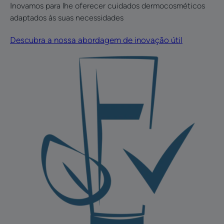
Inovamos para lhe oferecer cuidados dermocosméticos
adaptados às suas necessidades
Descubra a nossa abordagem de inovação útil
Descubra
a
escala
de
qualidade
de
vida
Cuidados
diários
que
mudam
vidas