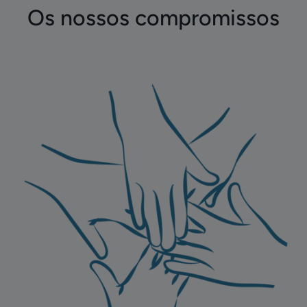
Os nossos compromissos
Descubra
os
nossos
compromissos
Compromissos