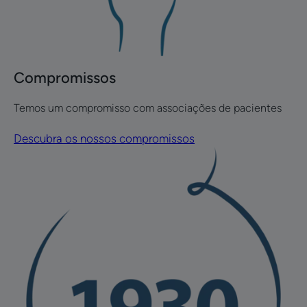
Compromissos
Temos um compromisso com associações de pacientes
Descubra os nossos compromissos
Descubra
a
nossa
história
História
da
Ducray