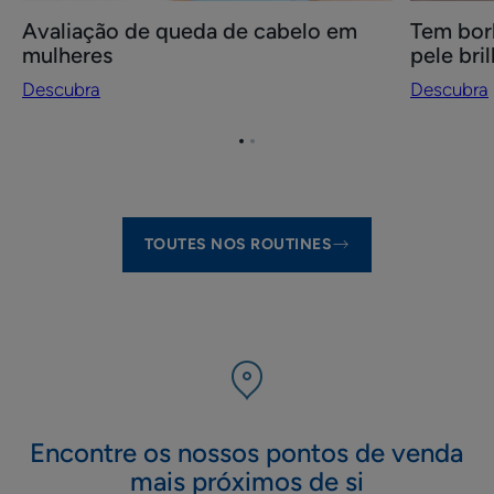
Avaliação de queda de cabelo em
Tem bor
mulheres
pele bri
Descubra
Descubra
Ir
Ir
para
para
o
o
item
item
1
2
TOUTES NOS ROUTINES
Encontre os nossos pontos de venda
mais próximos de si​