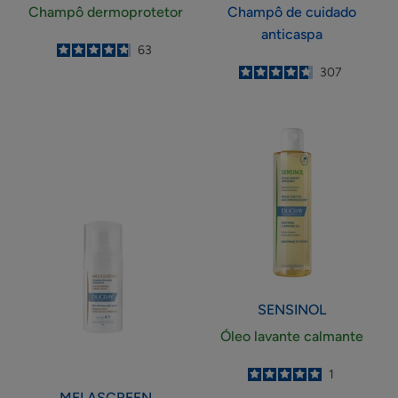
Champô dermoprotetor
Champô de cuidado
anticaspa
4.8
/
5
63
-
4.7
/
5
307
-
Cuidado
Óleo
do
lavante
contorno
calmante
dos
olhos
anti-
manchas
SENSINOL
Óleo lavante calmante
5
/
5
1
-
MELASCREEN