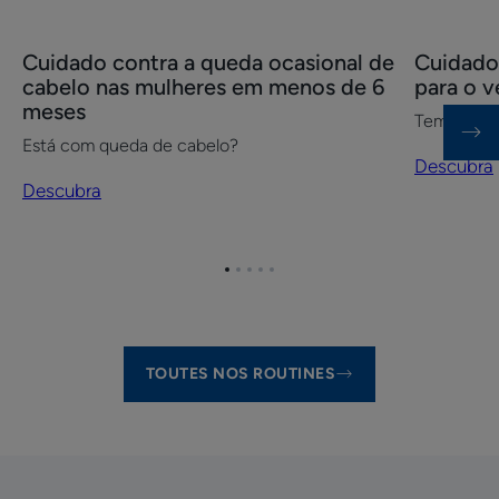
Descubra
Descubra
Cuidado contra a queda ocasional de
Cuidado 
Cuidado
Cuidado
cabelo nas mulheres em menos de 6
para o v
contra
facial
meses
Tem pele 
a
contra
Está com queda de cabelo?
queda
pontos
Descubra
ocasional
negros
Descubra
de
para
cabelo
o
nas
verão
Ir
Ir
Ir
Ir
Ir
mulheres
para
para
para
para
para
o
o
o
o
o
em
item
item
item
item
item
menos
1
2
3
4
5
TOUTES NOS ROUTINES
de
6
meses