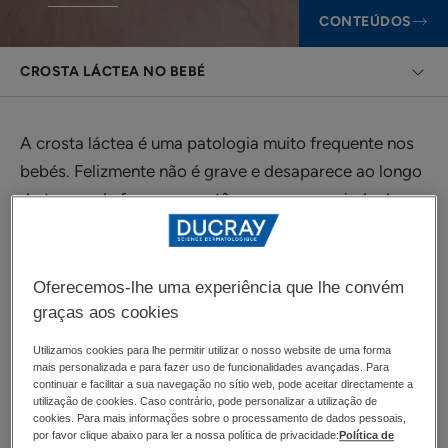
CONTEÚDOS
CROSTA LÁCTEA NO BEBÉ
A crosta láctea é uma patologia muito frequente nos
bebés. Felizmente não é grave e desaparece ao longo
do tempo de forma espontânea ou com a ajuda de
produtos específicos para o cuidado da pele.
Oferecemos-lhe uma experiência que lhe convém
Crosta láctea no bebé
graças aos cookies
Utilizamos cookies para lhe permitir utilizar o nosso website de uma forma
Embora seja uma patologia benigna, os pais
mais personalizada e para fazer uso de funcionalidades avançadas. Para
continuar e facilitar a sua navegação no sítio web, pode aceitar directamente a
preocupam-se muitas vezes com a crosta láctea.
utilização de cookies. Caso contrário, pode personalizar a utilização de
cookies. Para mais informações sobre o processamento de dados pessoais,
Querem saber tudo o que puderem sobre ela e
por favor clique abaixo para ler a nossa política de privacidade:
Política de