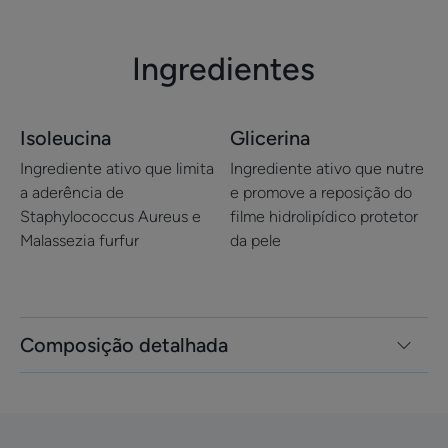
o
o
o
o
o
item
item
item
item
item
1
2
3
4
5
Ingredientes
Isoleucina
Glicerina
Ingrediente ativo que limita
Ingrediente ativo que nutre
a aderência de
e promove a reposição do
Staphylococcus Aureus e
filme hidrolipídico protetor
Malassezia furfur
da pele
Composição detalhada