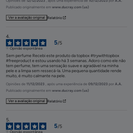
Opiniões de
12/12/2023
, após uma experiência de
10/12/2023
por
A.A.
Publicado originalmente em
www.ducray.com (us)
Ver a avaliação original
Relatório
5
/
5
Opinião espontânea
Sem perfume Recebi este produto da topbox #trywithtopbox 
#freeproduct e estou usando há 3 semanas. Adoro como ele não 
tem perfume, tem uma sensação suave e agradável na minha 
pele e a limpa sem ressecá-la. Uma pequena quantidade rende 
muito, é muito calmante na pele.
Opiniões de
11/12/2023
, após uma experiência de
09/12/2023
por
A.A.
Publicado originalmente em
www.ducray.com (us)
Ver a avaliação original
Relatório
5
/
5
Opinião espontânea