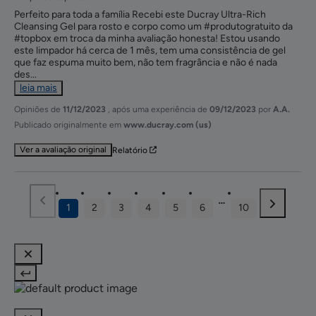
Perfeito para toda a família Recebi este Ducray Ultra-Rich 
Cleansing Gel para rosto e corpo como um #produtogratuito da 
#topbox em troca da minha avaliação honesta! Estou usando 
este limpador há cerca de 1 mês, tem uma consistência de gel 
que faz espuma muito bem, não tem fragrância e não é nada 
des
...
leia mais
Opiniões de
11/12/2023
, após uma experiência de
09/12/2023
por
A.A.
Publicado originalmente em
www.ducray.com (us)
Ver a avaliação original
Relatório
1
2
3
4
5
6
10