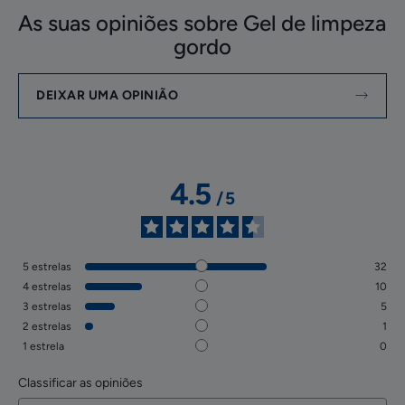
As suas opiniões sobre Gel de limpeza
gordo
DEIXAR UMA OPINIÃO
4.5
/
5
5
estrelas
32
4
estrelas
10
3
estrelas
5
2
estrelas
1
1
estrela
0
Classificar as opiniões