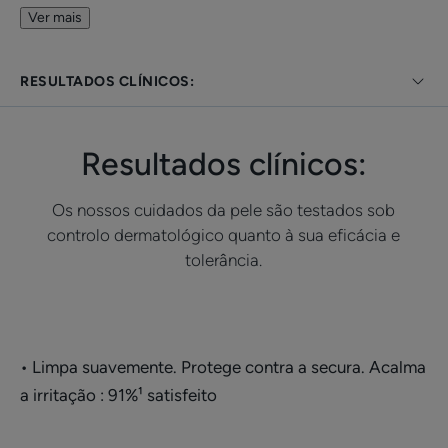
Ver mais
Vantagem
RESULTADOS CLÍNICOS:
• DEXYANE Gel de limpeza gordo acalma a irritação*
e o prurido em pele muito seca e de tendência atópica.
*irritação de origem não patológica.
Resultados clínicos:
Benefícios
Os nossos cuidados da pele são testados sob
controlo dermatológico quanto à sua eficácia e
• LIMPA SUAVEMENTE a pele
tolerância.
• REDUZ o desconforto e acalma a irritação
• REDUZ a secura da pele e protege da secura
cutânea
• Limpa suavemente. Protege contra a secura. Acalma
a irritação : 91%¹ satisfeito
TEXTURA
RECICLÁVEL