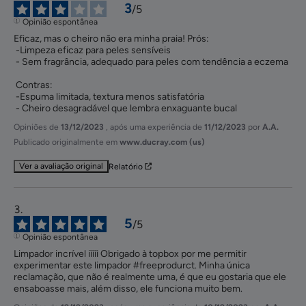
3
/
5
Opinião espontânea
Eficaz, mas o cheiro não era minha praia! Prós:

 -Limpeza eficaz para peles sensíveis

 - Sem fragrância, adequado para peles com tendência a eczema

 Contras:

 -Espuma limitada, textura menos satisfatória

 - Cheiro desagradável que lembra enxaguante bucal
Opiniões de
13/12/2023
, após uma experiência de
11/12/2023
por
A.A.
Publicado originalmente em
www.ducray.com (us)
Ver a avaliação original
Relatório
5
/
5
Opinião espontânea
Limpador incrível iìììì Obrigado à topbox por me permitir 
experimentar este limpador #freeprodurct. Minha única 
reclamação, que não é realmente uma, é que eu gostaria que ele 
ensaboasse mais, além disso, ele funciona muito bem.