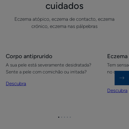
cuidados
Eczema atópico, eczema de contacto, eczema
crónico, eczema nas pálpebras
Descubra
Descubra
Corpo antiprurido
Eczema 
Corpo
Eczema
A sua pele está severamente desidratada?
Tem sensaç
antiprurido
atópico
Sente a pele com comichão ou irritada?
no corpo 
no
rosto
Descubra
e
Descubra
corpo
Ir
Ir
Ir
Ir
Ir
para
para
para
para
para