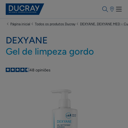
Pontos
de
venda
Página inicial
Todos os produtos Ducray
DEXYANE, DEXYANE MED – Cui
DEXYANE
Gel de limpeza gordo
4.5
/
5
48
opiniões
-