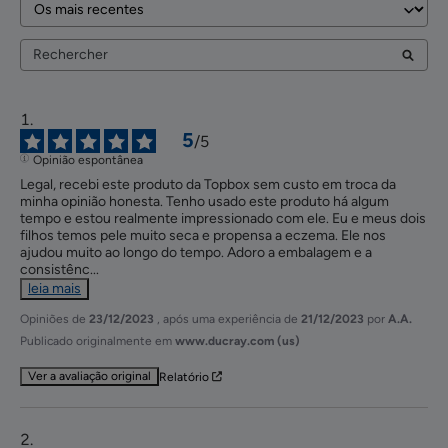
5
/
5
Opinião espontânea
Legal, recebi este produto da Topbox sem custo em troca da 
minha opinião honesta. Tenho usado este produto há algum 
tempo e estou realmente impressionado com ele. Eu e meus dois 
filhos temos pele muito seca e propensa a eczema. Ele nos 
ajudou muito ao longo do tempo. Adoro a embalagem e a 
consistênc
...
leia mais
Opiniões de
23/12/2023
, após uma experiência de
21/12/2023
por
A.A.
Publicado originalmente em
www.ducray.com (us)
Ver a avaliação original
Relatório