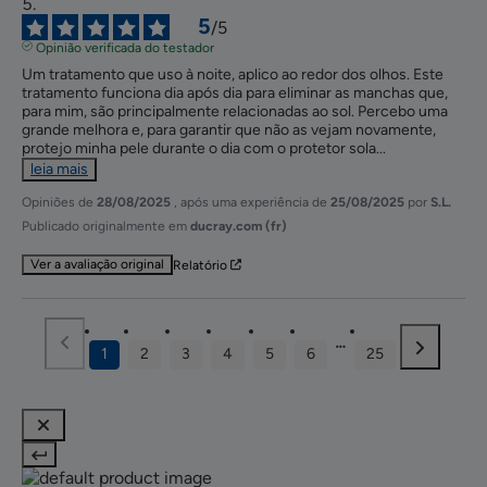
5
/
5
Opinião verificada do testador
Um tratamento que uso à noite, aplico ao redor dos olhos. Este 
tratamento funciona dia após dia para eliminar as manchas que, 
para mim, são principalmente relacionadas ao sol. Percebo uma 
grande melhora e, para garantir que não as vejam novamente, 
protejo minha pele durante o dia com o protetor sola
...
leia mais
Opiniões de
28/08/2025
, após uma experiência de
25/08/2025
por
S.L.
Publicado originalmente em
ducray.com (fr)
Ver a avaliação original
Relatório
1
2
3
4
5
6
25