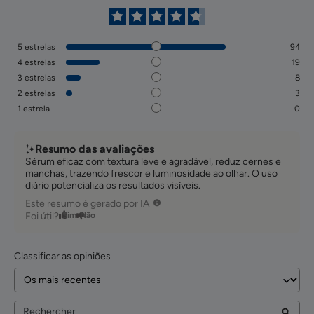
5
estrelas
94
4
estrelas
19
3
estrelas
8
2
estrelas
3
1
estrela
0
Resumo das avaliações
Sérum eficaz com textura leve e agradável, reduz cernes e
manchas, trazendo frescor e luminosidade ao olhar. O uso
diário potencializa os resultados visíveis.
Este resumo é gerado por IA
Foi útil?
Sim
Não
Classificar as opiniões