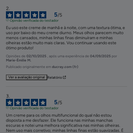
5
/
5
Opinião verificada do testador
Eu uso este creme de manhã e à noite, com uma textura ótima, e 
uso por baixo do meu creme diurno. Meus olhos parecem muito 
menos cansados, minhas linhas finas diminuíram e minhas 
olheiras estão muito mais claras. Vou continuar usando este 
ótimo produto!
Opiniões de
02/10/2025
, após uma experiência de
04/09/2025
por
Marie-Émilie M.
Publicado originalmente em
ducray.com (fr)
Ver a avaliação original
Relatório
5
/
5
Opinião verificada do testador
Um creme para os olhos multifuncional do qual não estou 
disposta a me desfazer. Ele funciona nas minhas manchas 
escuras e notei uma melhora significativa nas minhas olheiras. 
Nem uso mais corretivo; minhas linhas finas estão suavizadas. É 