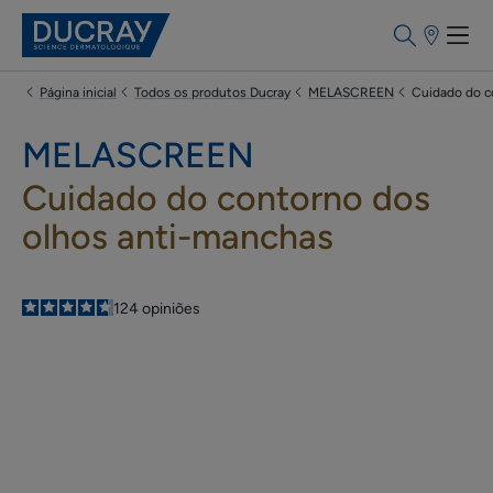
Pontos
de
venda
Página inicial
Todos os produtos Ducray
MELASCREEN
Cuidado do c
MELASCREEN
Cuidado do contorno dos
olhos anti-manchas
4.6
/
5
124
opiniões
-