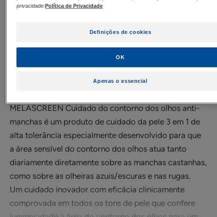
privacidade:
Política de Privacidade
Necessidades
Definições de cookies
Anti-Manchas Castanhas - Redução de rugas -
Corretivo
OK
Apenas o essencial
Feito em França
MELASCREEN Cuidado do contorno dos olhos anti-
manchas é um produto de cuidado da pele 3 em 1 de
alta tolerância especialmente desenvolvido para que
a área sensível do contorno dos olhos atua tanto
diariamente diretamente sobre as manchas castanhas,
como sobre as olheiras azuis/escuras e nas rugas.
Um cuidado inovador com eficácia clinicamente
comprovada em todos os tons de pele que confere
luminosidade à área do contorno dos olhos para um