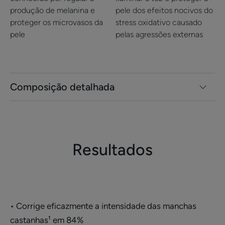
Textura leve, fluida e não pegajosa
produção de melanina e
pele dos efeitos nocivos do
proteger os microvasos da
stress oxidativo causado
Aroma do produto
pele
pelas agressões externas
Sem perfume
*Estudo clínico realizado sob controlo dermatológico em 43 indivíduos
durante 2 meses. % de indivíduos melhoraram.
Composição detalhada
Resultados
• Corrige eficazmente a intensidade das manchas
castanhas¹ em 84%