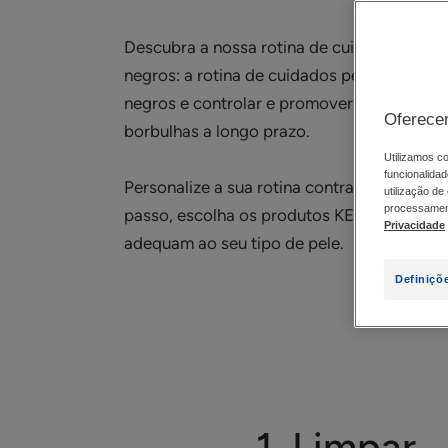
Descubra a nossa rotina de cuidados facia
negros: a rotina de cuidados perfeita para 
negros e controlar e promover o desapare
Oferece
borbulhas a longo prazo.
Utilizamos co
funcionalidad
Personalize a sua rotina contra pontos neg
utilização de
processament
passo, escolha os produtos KERACNYL que
Privacidade
adequam ao seu tipo de pele.
Definiçõ
1. Limpar