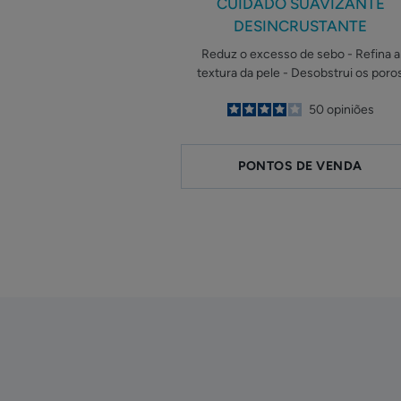
CUIDADO SUAVIZANTE
DESINCRUSTANTE
Reduz o excesso de sebo - Refina a
textura da pele - Desobstrui os poro
4
/
5
50
opiniões
-
PONTOS DE VENDA