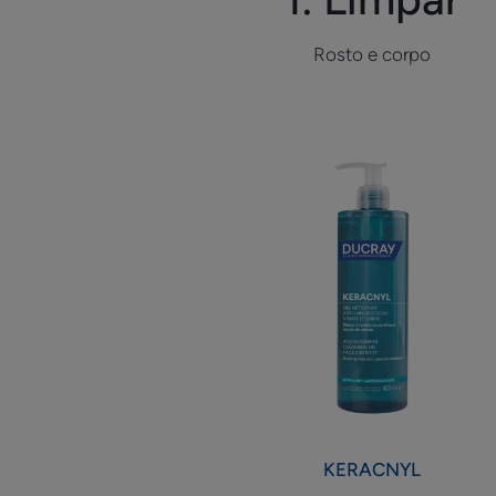
Rosto e corpo
Gel
de
limpeza
anti-
imperfeições
para
rosto
e
corpo
KERACNYL