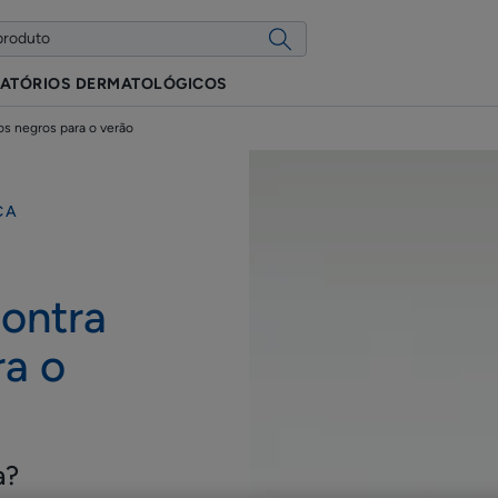
ATÓRIOS DERMATOLÓGICOS
os negros para o verão
CA
contra
ra o
a?