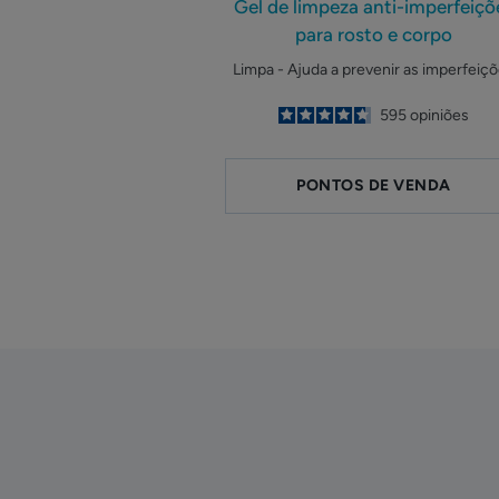
Gel de limpeza anti-imperfeiçõ
para rosto e corpo
Limpa - Ajuda a prevenir as imperfeiç
4.7
/
5
595
opiniões
-
PONTOS DE VENDA