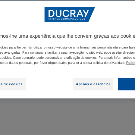
is contra pontos
reduzir os pontos
cimento das
mos-lhe uma experiência que lhe convém graças aos cooki
okies para lhe permitir utilizar o nosso website de uma forma mais personalizada e para faz
es avançadas. Para continuar e facilitar a sua navegação no sítio web, pode aceitar directa
ros: para cada
 cookies. Caso contrário, pode personalizar a utilização de cookies. Para mais informações 
o de dados pessoais, por favor clique abaixo para ler a nossa política de privacidade:
Polít
 melhor se
es de cookies
Apenas o essencial