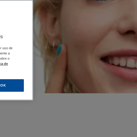
es
er uso de
mente a
sobre o
ica de
OK