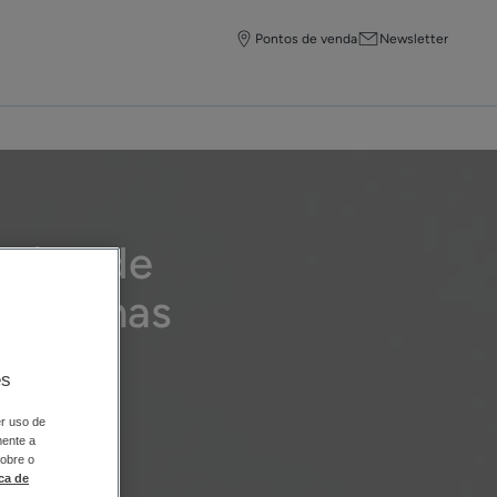
Pontos de venda
Newsletter
otina de
belo nas
es
er uso de
DUCRAY
.
mente a
sobre o
ica de