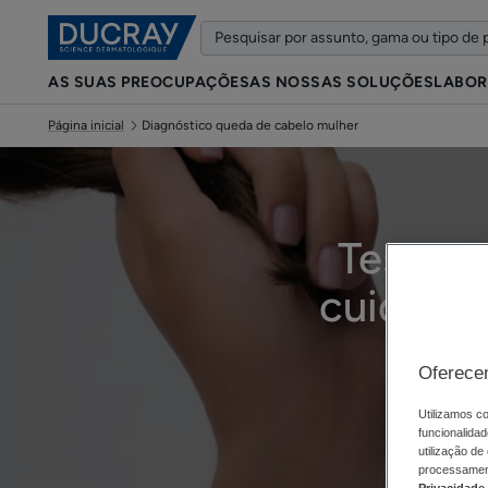
AS SUAS PREOCUPAÇÕES
AS NOSSAS SOLUÇÕES
LABOR
Página inicial
Diagnóstico queda de cabelo mulher
Teste d
cuidado
Oferece
Utilizamos co
Atual
funcionalidad
utilização de
processament