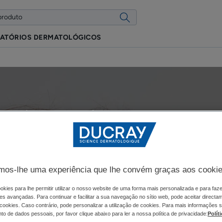
ATÓRIOS DERMATOLÓGICOS
e diagnóstico para uma r
s adaptada à queda de ca
mulheres
mos-lhe uma experiência que lhe convém graças aos cooki
okies para lhe permitir utilizar o nosso website de uma forma mais personalizada e para faz
izado em
21/04/26
, aprovado por
os nossos especialistas médicos da 
es avançadas. Para continuar e facilitar a sua navegação no sítio web, pode aceitar directa
 cookies. Caso contrário, pode personalizar a utilização de cookies. Para mais informações 
o de dados pessoais, por favor clique abaixo para ler a nossa política de privacidade:
Polít