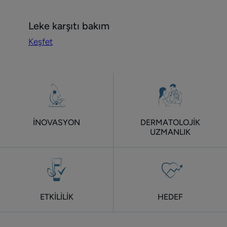
Keşfet
Leke karşıtı bakım
Leke
Keşfet
karşıtı
bakım
İNOVASYON
DERMATOLOJİK
UZMANLIK
ETKİLİLİK
HEDEF