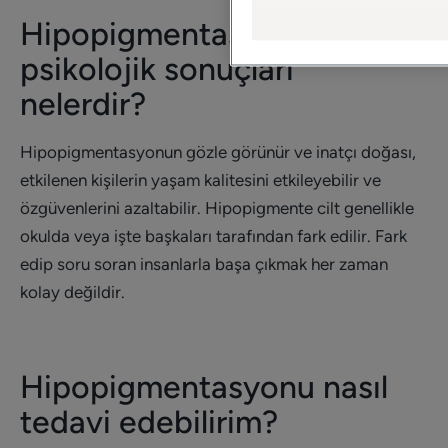
Hipopigmentasyonun
psikolojik sonuçları
nelerdir?
Hipopigmentasyonun gözle görünür ve inatçı doğası,
etkilenen kişilerin yaşam kalitesini etkileyebilir ve
özgüvenlerini azaltabilir. Hipopigmente cilt genellikle
okulda veya işte başkaları tarafından fark edilir. Fark
edip soru soran insanlarla başa çıkmak her zaman
kolay değildir.
Hipopigmentasyonu nasıl
tedavi edebilirim?