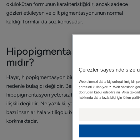
okülokütan formunun karakteristiğidir, ancak sadece
gözleri etkileyen ve cilt pigmentasyonunun normal
kaldığı formlar da söz konusudur.
Hipopigmentasyon bulaşıcı
mıdır?
Çerezler sayesinde size 
Hayır, hipopigmentasyon bir enfeksiyon değildir ve bu
Web sitemizi daha kişiselleştirilmiş bir 
nedenle bulaşıcı değildir. Benzer şekilde,
çerezleri kullanıyoruz. Web sitesinde ge
doğrudan kabul edebilirsiniz. Aksi takdirde
hipopigmentasyon yetersiz hijyen veya cilt bakımı ile
hakkında daha fazla bilgi için lütfen gizl
ilişkili değildir. Ne yazık ki, yanlış bilgilerden dolayı
bazı insanlar hala vitiligolu biriyle el sıkışmaktan
korkmaktadır.