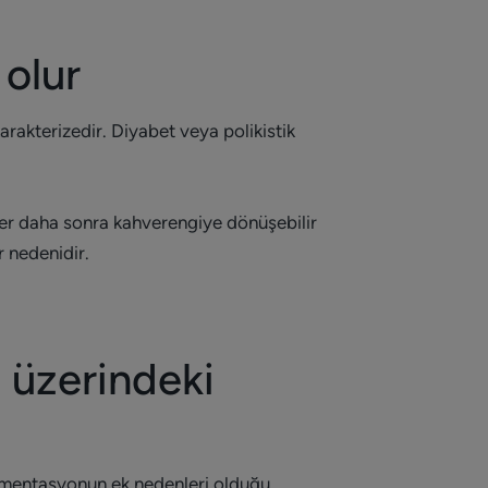
 olur
 karakterizedir. Diyabet veya polikistik
keler daha sonra kahverengiye dönüşebilir
r nedenidir.
 üzerindeki
igmentasyonun ek nedenleri olduğu