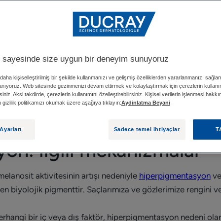
GÜNEŞ: 1 NUMARALI DÜŞMAN
CILT Y
 sayesinde size uygun bir deneyim sunuyoruz
n etkilenmektedir. Kahverengi lekelerin çeşitli nedenleri vardı
ha iyi anlamak, cilt tipinize ve leke tipine bağlı olarak önle
daha kişiselleştirilmiş bir şekilde kullanmanızı ve gelişmiş özelliklerden yararlanmanızı sağla
lanıyoruz. Web sitesinde gezinmenizi devam ettirmek ve kolaylaştırmak için çerezlerin kullan
siniz. Aksi takdirde, çerezlerin kullanımını özelleştirebilirsiniz. Kişisel verilerin işlenmesi hakk
fen gizlilik politikamızı okumak üzere aşağıya tıklayın:
Aydinlatma Beyani
Ayarları
Sadece temel ihtiyaçlar
T
n: ilgili mekanizmalar
elanosit aktivitesinin artışı nedeniyle
hiperpigmentasyon
ve
en biyolojik pigmenttir. Saçlarımıza ve gözlerimize rengini v
herhangi bir iç veya dış faktör, hiperpigmentasyon nedeni olara