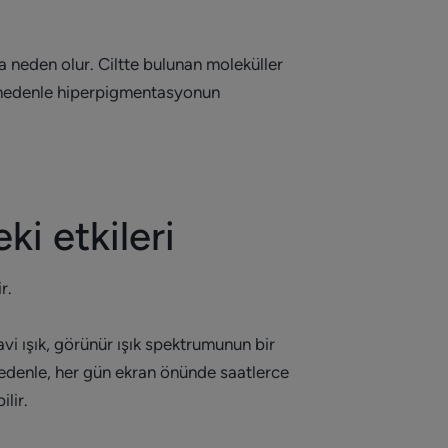
na neden olur. Ciltte bulunan moleküller
bu nedenle hiperpigmentasyonun
ki etkileri
r.
vi ışık, görünür ışık spektrumunun bir
nedenle, her gün ekran önünde saatlerce
lir.