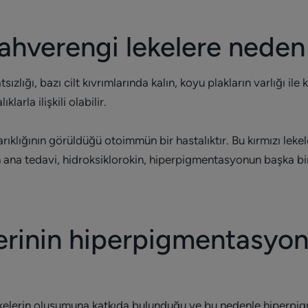
kahverengi lekelere neden
sızlığı, bazı cilt kıvrımlarında kalın, koyu plakların varlığı ile
arla ilişkili olabilir.
arıklığının görüldüğü otoimmün bir hastalıktır. Bu kırmızı le
in ana tedavi, hidroksiklorokin, hiperpigmentasyonun başka bi
lerinin hiperpigmentasyon
 lekelerin oluşumuna katkıda bulunduğu ve bu nedenle hiperp