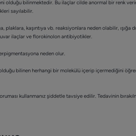
i olduğu bilinmektedir. Bu ilaçlar cilde anormal bir renk ver
eri sayılabilir.
ığa, plaklara, kaşıntıya vb. reaksiyonlara neden olabilir, ışığa d
var ilaçlar ve florokinolon antibiyotikler.
iperpigmentasyona neden olur.
duğu bilinen herhangi bir molekülü içerip içermediğini öğr
oruması kullanmanız şiddetle tavsiye edilir. Tedavinin bırak