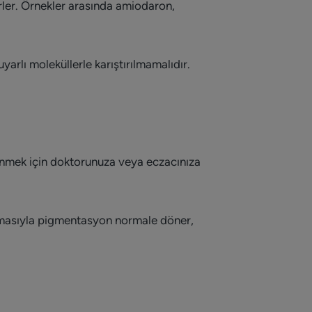
irler. Örnekler arasında amiodaron,
uyarlı moleküllerle karıştırılmamalıdır.
enmek için doktorunuza veya eczacınıza
ılmasıyla pigmentasyon normale döner,