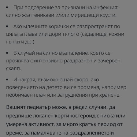
При подозрение за признаци на инфекция:
силно жълтеникави и/или миришещи крусти.
Ако млечните корички се разпространят по
цялата глава или дори тялото (седалище, кожни
гънки и др.)
В случай на силно възпаление, което се
проявява с интензивно раздразнен и зачервен
скалп.
И накрая, възможно най-скоро, ако
поведението на детето ви се променя, например
необичаен плач или затруднения при хранене.
Вашият педиатър може, в редки случаи, да
предпише локален кортикостероид с ниска или
умерена активност, за много кратък период от
време, за намаляване на раздразнението и