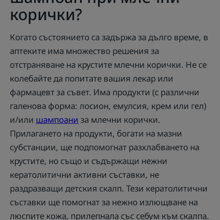
корички?
Когато състоянието са задържа за дълго време, в
аптеките има множество решения за
отстраняване на крустите млечни корички. Не се
колебайте да попитате вашия лекар или
фармацевт за съвет. Има продукти (с различни
галенова форма: лосион, емулсия, крем или гел)
и/или
шампоани
за млечни корички.
Прилагането на продукти, богати на мазни
субстанции, ще подпомогнат разхлабването на
крустите, но също и съдържащи нежни
кератолитични активни съставки, не
раздразващи детския скалп. Тези кератолитични
съставки ще помогнат за нежно излющване на
люспите кожа, прилепнала със себум към скалпа.