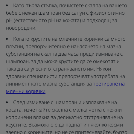
Като първа стъпка, почистете скалпа на вашето
бебе с нежен шампоан без сапун с физиологично
рН (естественото рН на кожата) и подходящ за
новородени.
Когато крустите на млечните корички са много
плътни, препоръчително е нанасянето на мазна
субстанция на скалпа два часа преди измиване с
шампоан, за да може крустите да се омекотят и
така да са улесни отстраняването им. Някои
здравни специалисти препоръчват употребата на
линимент като мазна субстанция за
третиране на
млечни корички
.
След измиване с шампоан и изплакване на
косата, изчеткайте скалпа с малка четка с нежни
копринени влакна за деликатно отстраняване на
крустите. Възможно е да паднат и няколко косми
заедно с коричките, но не се притеснявайте, бързо