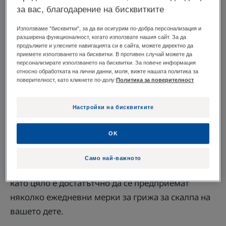
преходно и доброкачествено състояние, и не
за вас, благодарение на бисквитките
изисква специфично третиране. Въпреки това,
Използваме "бисквитки", за да ви осигурим по-добра персонализация и
необходима е почистваща грижа, защото
разширена функционалност, когато използвате нашия сайт. За да
продължите и улесните навигацията си в сайта, можете директно да
млечните корички могат да персистират, да се
приемете използването на бисквитки. В противен случай можете да
разпростират или да се инфектират с бактерии и
персонализирате използването на бисквитки. За повече информация
относно обработката на лични данни, моля, вижте нашата политика за
гъбички.
поверителност, като кликнете по-долу:
Политика за поверителност
Настройки на бисквитките
Какво да правим при
OK
млечни корички?
Само най-важното
За справяне и премахване на
млечните корички
,
като цяло е достатътчно да се предприемат
няколко ежедневни мерки за грижа за скалпа на
вашето дете.