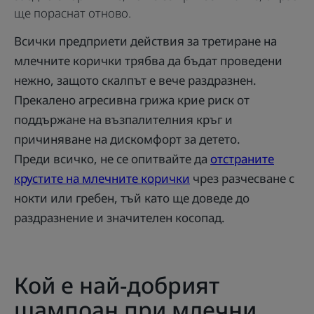
ще пораснат отново.
Всички предприети действия за третиране на
млечните корички трябва да бъдат проведени
нежно, защото скалпът е вече раздразнен.
Прекалено агресивна грижа крие риск от
поддържане на възпалителния кръг и
причиняване на дискомфорт за детето.
Преди всичко, не се опитвайте да
отстраните
крустите на млечните корички
чрез разчесване с
нокти или гребен, тъй като ще доведе до
раздразнение и значителен косопад.
Кой е най-добрият
шампоан при млечни