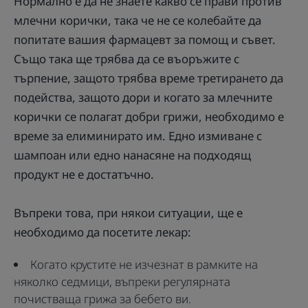
Нормално е да не знаете какво се прави против
млечни корички, така че не се колебайте да
попитате вашия фармацевт за помощ и съвет.
Също така ще трябва да се въоръжите с
търпение, защото трябва време третирането да
подейства, защото дори и когато за млечните
корички се полагат добри грижи, необходимо е
време за елиминирато им. Едно измиване с
шампоан или едно нанасяне на подходящ
продукт не е достатъчно.
Въпреки това, при някои ситуации, ще е
необходимо да посетите лекар:
Когато крустите не изчезнат в рамките на
няколко седмици, въпреки регулярната
почистваща грижа за бебето ви.