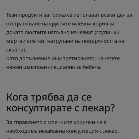
Тези продукти за грижа се използват всеки ден за
отстраняване на крустите млечни корички,
докато люспите напълно изчезнат (групички
мъртви клетки, натрупани на повърхността на
скалпа).
Като допълнение към третирането, нанесете
нежен шампоан специално за бебета.
Кога трябва да се
консултирате с лекар?
За справянето с млечните корички не е
необходима незабавна консултация с лекар.