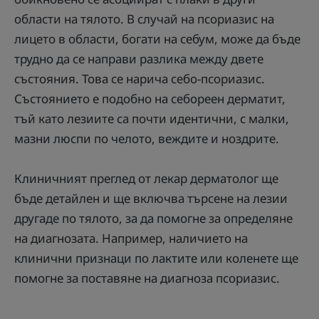
области на тялото. В случай на псориазис на
лицето в области, богати на себум, може да бъде
трудно да се направи разлика между двете
състояния. Това се нарича себо-псориазис.
Състоянието е подобно на себореен дерматит,
тъй като лезиите са почти идентични, с малки,
мазни люспи по челото, веждите и ноздрите.
Клиничният преглед от лекар дерматолог ще
бъде детайлен и ще включва търсене на лезии
другаде по тялото, за да помогне за определяне
на диагнозата. Например, наличието на
клинични признаци по лактите или коленете ще
помогне за поставяне на диагноза псориазис.