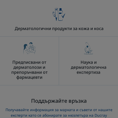
за
лице
и
тяло
Дерматологични продукти за кожа и коса
Предписвани от
Наука и
дерматолози и
дерматологична
препоръчвани от
експертиза
фармацевти
Поддържайте връзка
Получавайте информация за марката и съвети от нашите
експерти като се абонирате за нюзлетъра на Ducray