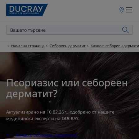
Точки
на
продажба
Начална страница
Себореен дерматит
Какво e себореeн дермати
Псориазис или себореен
дерматит?
Актуализирано на
10.02.26 г.
, одобрено от
нашите
медицински експерти на DUCRAY
.
Какво e себореeн дерматит?