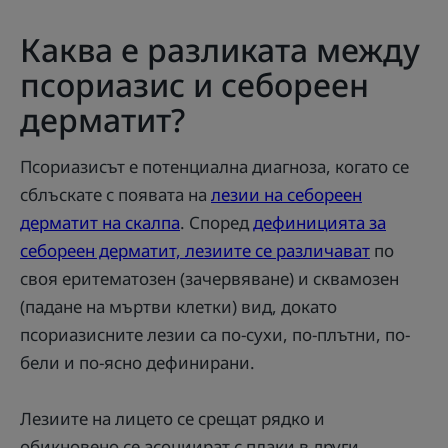
Каква е разликата между
псориазис и себореен
дерматит?
Псориазисът е потенциална диагноза, когато се
сблъскате с появата на
лезии на себореен
дерматит на скалпа
. Според
дефиницията за
себореен дерматит, лезиите се различават
по
своя еритематозен (зачервяване) и сквамозен
(падане на мъртви клетки) вид, докато
псориазисните лезии са по-сухи, по-плътни, по-
бели и по-ясно дефинирани.
Лезиите на лицето се срещат рядко и
обикновено се асоциират с плаки в други