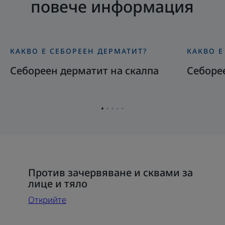
повече информация
КАКВО E СЕБОРЕEН ДЕРМАТИТ?
КАКВО E
Открийте
Открийте
Себореен
Себорее
Себореен дерматит на скалпа
Себоре
дерматит
дермати
на
на
скалпа
лицето
Отидете
Отидете
Отидете
Отидете
Отидете
на
на
на
на
на
елемент
елемент
елемент
елемент
елемент
1
2
3
4
5
Открийте
Против зачервяване и сквами за
Против
лице и тяло
зачервяване
Открийте
и
сквами