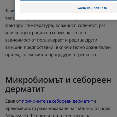
Само най-важното
Тази кожна микрофлора не е еднаква по цялото
тяло. Тя варира в зависимост от различни
фактори: температура, влажност, соленост, рН
или концентрация на себум, както и в
зависимост от пол, възраст и редица други
външни предпоставки, включително хранителен
прием, козметични процедури, стрес и т.н.
Микробиомът и себореен
дерматит
Една от
причините за себореен дерматит
е
прекомерното размножаване на гъбички от рода
Malassezia
. Те присъстват естествено на