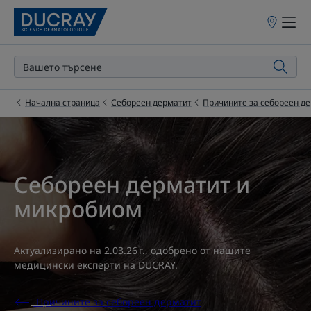
Точки
на
продажба
Начална страница
Себореен дерматит
Причините за себореен д
Себореен дерматит и
микробиом
Актуализирано на
2.03.26 г.
, одобрено от
нашите
медицински експерти на DUCRAY
.
Причините за себореен дерматит