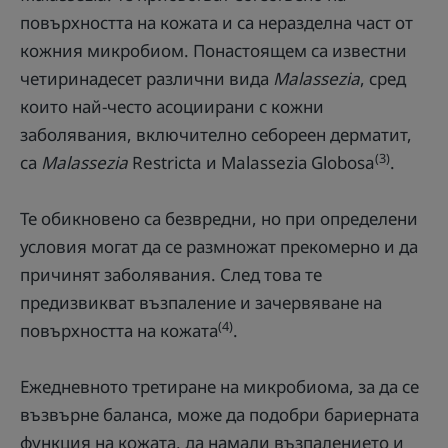
повърхността на кожата и са неразделна част от
кожния микробиом. Понастоящем са известни
четиринадесет различни вида
Malassezia
, сред
които най-често асоциирани с кожни
заболявания, включително себореен дерматит,
(3)
са
Malassezia
Restricta и Malasseziа Globosa
.
Те обикновено са безвредни, но при определени
условия могат да се размножат прекомерно и да
причинят заболявания. След това те
предизвикват възпаление и зачервяване на
(4)
повърхността на кожата
.
Ежедневното третиране на микробиома, за да се
възвърне баланса, може да подобри бариерната
функция на кожата, да намали възпалението и