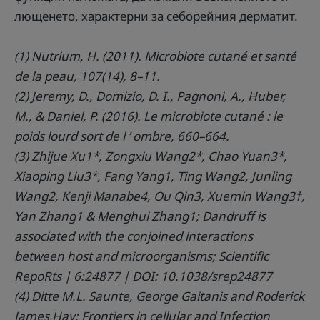
лющенето, характерни за себорейния дерматит.
(1) Nutrium, H. (2011). Microbiote cutané et santé
de la peau, 107(14), 8–11.
(2) Jeremy, D., Domizio, D. I., Pagnoni, A., Huber,
M., & Daniel, P. (2016). Le microbiote cutané : le
poids lourd sort de l ’ ombre, 660–664.
(3) Zhijue Xu1*, Zongxiu Wang2*, Chao Yuan3*,
Xiaoping Liu3*, Fang Yang1, Ting Wang2, Junling
Wang2, Kenji Manabe4, Ou Qin3, Xuemin Wang3†,
Yan Zhang1 & Menghui Zhang1; Dandruff is
associated with the conjoined interactions
between host and microorganisms; Scientific
RepoRts | 6:24877 | DOI: 10.1038/srep24877
(4) Ditte M.L. Saunte, George Gaitanis and Roderick
James Hay; Frontiers in cellular and Infection