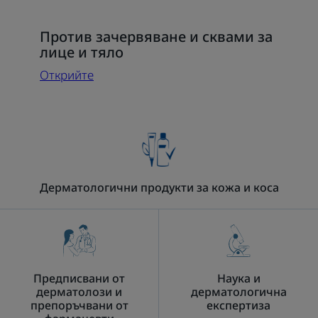
Открийте
Против зачервяване и сквами за
Против
лице и тяло
зачервяване
Открийте
и
сквами
за
лице
и
тяло
Дерматологични продукти за кожа и коса
Предписвани от
Наука и
дерматолози и
дерматологична
препоръчвани от
експертиза