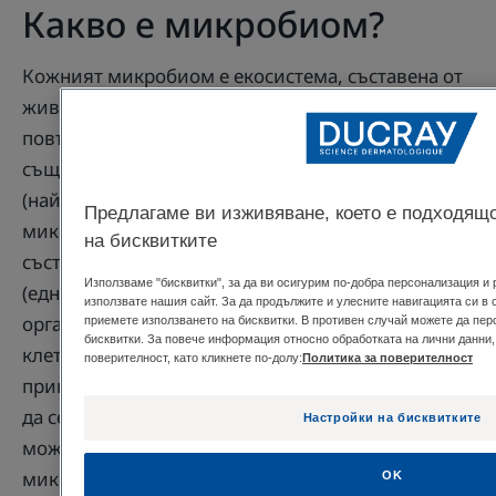
Какво е микробиом?
Кожният микробиом е екосистема, съставена от
живи микроорганизми и е неразделна част от
повърхността на кожата. Балансът му е от
съществено значение за здравето на епидермиса
(най-повърхностния слой на кожата). Тези
Предлагаме ви изживяване, което е подходящо
микроорганизми са бактерии (организъм,
на бисквитките
съставен от една клетка без ядро), гъбички
Използваме "бисквитки", за да ви осигурим по-добра персонализация и
(едноклетъчна гъба) или вируси (патогенни
използвате нашия сайт. За да продължите и улесните навигацията си в 
организми, които могат да проникнат в
приемете използването на бисквитки. В противен случай можете да пер
бисквитки. За повече информация относно обработката на лични данни,
клетката). Те живеят на групи и в симбиоза. По
поверителност, като кликнете по-долу:
Политика за поверителност
принцип, те са безвредни, освен ако не започнат
да се размножават прекомерно, което след това
Настройки на бисквитките
може да предизвика дисбаланс в нашия кожен
микробиом.
OK