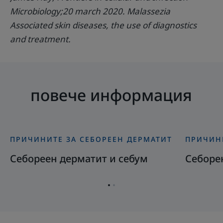
Microbiology;20 march 2020. Malassezia
Associated skin diseases, the use of diagnostics
and treatment.
повече информация
ПРИЧИНИТЕ ЗА СЕБОРЕЕН ДЕРМАТИТ
ПРИЧИН
Открийте
Открийте
Себореен
Себорен
Себореен дерматит и себум
Себорен
дерматит
дермати
и
и
Отидете
Отидете
себум
стрес
на
на
елемент
елемент
1
2