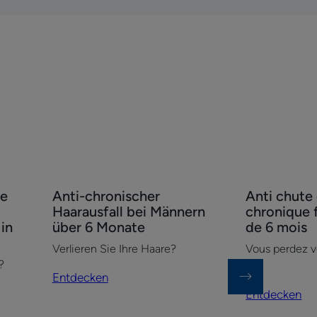
Entdecken
Entdecken
ne
Anti-chronischer
Anti chute
Anti-
Anti
Haarausfall bei Männern
chronique
chronischer
chute
in
über 6 Monate
de 6 mois
Haarausfall
de
Verlieren Sie Ihre Haare?
Vous perdez v
bei
cheveux
?
Männern
chronique
Entdecken
über
femme
Entdecken
6
plus