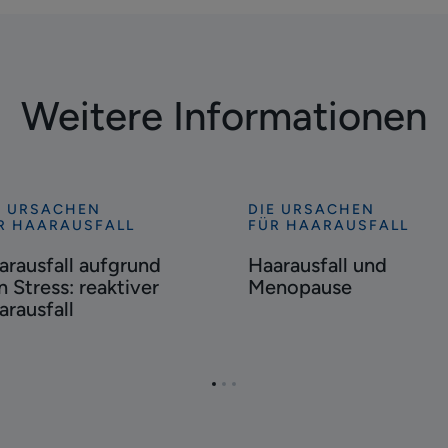
Weitere Informationen
E URSACHEN
DIE URSACHEN
tdecken
Entdecken
R HAARAUSFALL
FÜR HAARAUSFALL
rausfall
Haarausfall
arausfall aufgrund
Haarausfall und
grund
und
n Stress: reaktiver
Menopause
n
Menopause
arausfall
ess:
ktiver
rausfall
Zur
Zur
Zur
Seite
Seite
Seite
1
2
3