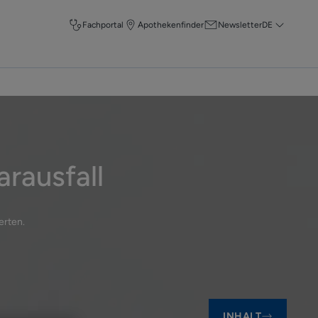
Fachportal
Apothekenfinder
Newsletter
DE
arausfall
erten
.
INHALT