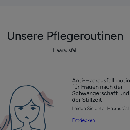
gehen
gehen
gehen
Unsere Pflegeroutinen
Haarausfall
tdecken
Entdecken
Anti-Haarausfallrouti
i-
Anti-
für Frauen nach der
rausfall,
Haarausfallroutine
Schwangerschaft und 
egentlich,
für
der Stillzeit
uen,
Frauen
Leiden Sie unter Haarausfall
iger
nach
der
Entdecken
Schwangerschaft