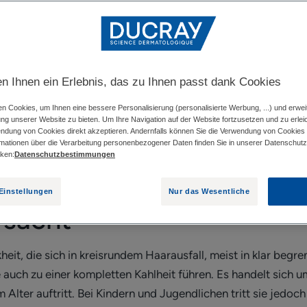
RKRANKUNG, DIE HAARAUSFALL VERURSACHT
DIE
en Ihnen ein Erlebnis, das zu Ihnen passt dank Cookies
ich und unerwartet zu einem kreisrunden Haarausfall. Sie wi
sind die Symptome dieser Krankheit? Wie kann sie behandelt 
n Cookies, um Ihnen eine bessere Personalisierung (personalisierte Werbung, ...) und erwei
ung unserer Website zu bieten. Um Ihre Navigation auf der Website fortzusetzen und zu erlei
endung von Cookies direkt akzeptieren. Andernfalls können Sie die Verwendung von Cookies
rmationen über die Verarbeitung personenbezogener Daten finden Sie in unserer Datenschutzri
cken:
Datenschutzbestimmungen
, eine Autoimmunerkranku
Einstellungen
Nur das Wesentliche
rsacht
eit, die sich in kreisrundem Haarausfall, meist in klar begr
e auch zu einer kompletten Kahlheit führen. Es handelt sich 
 Alter auftritt. Bei Kindern und Jugendlichen tritt sie jedoch