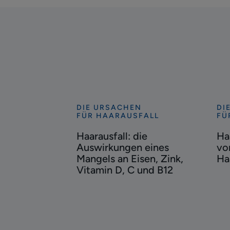
DIE URSACHEN
DI
Entdecken
En
FÜR HAARAUSFALL
FÜ
Haarausfall:
Haa
Haarausfall: die
Ha
die
auf
Auswirkungen eines
vo
Auswirkungen
vo
Mangels an Eisen, Zink,
Ha
eines
Str
Vitamin D, C und B12
Mangels
rea
an
Haa
Eisen,
Zink,
Vitamin