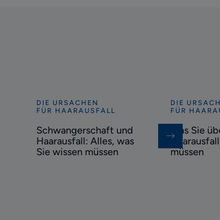
DIE URSACHEN
DIE URSAC
Entdecken
Entdecken
FÜR HAARAUSFALL
FÜR HAARA
Schwangerschaft
Was
Schwangerschaft und
Was Sie üb
und
Sie
Haarausfall: Alles, was
Haarausfal
Haarausfall:
über
Sie wissen müssen
müssen
Alles,
saisonalen
was
Haarausfall
Sie
wissen
wissen
müssen
müssen