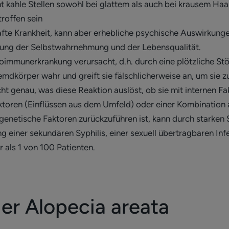
ht kahle Stellen sowohl bei glattem als auch bei krausem Ha
roffen sein
thafte Krankheit, kann aber erhebliche psychische Auswirkung
tigung der Selbstwahrnehmung und der Lebensqualität.
oimmunerkrankung verursacht, d.h. durch eine plötzliche S
remdkörper wahr und greift sie fälschlicherweise an, um sie 
ht genau, was diese Reaktion auslöst, ob sie mit internen Fa
ktoren (Einflüssen aus dem Umfeld) oder einer Kombinatio
 genetische Faktoren zurückzuführen ist, kann durch starken
g einer sekundären Syphilis, einer sexuell übertragbaren Infe
er als 1 von 100 Patienten.
r Alopecia areata