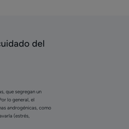
cuidado del
eas, que segregan un
r lo general, el
onas androgénicas, como
varla (estrés,