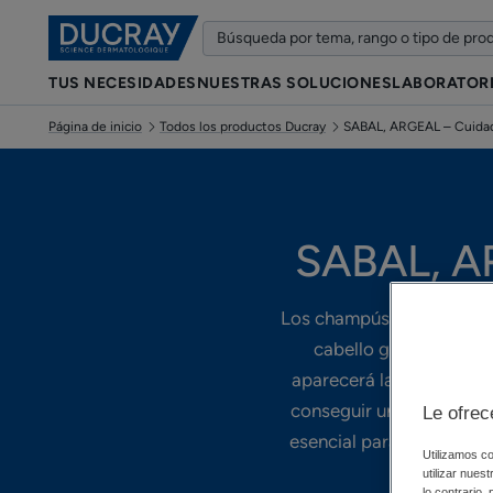
TUS NECESIDADES
NUESTRAS SOLUCIONES
LABORATOR
Página de inicio
Todos los productos Ducray
SABAL, ARGEAL – Cuidado
SABAL, AR
Los champús SABAL y ARGE
cabello graso, a menud
aparecerá la grasa? Los
conseguir un cabello lim
Le ofrec
esencial para cuidar el 
Utilizamos co
utilizar nues
lo contrario,