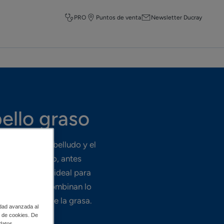
PRO
Puntos de venta
Newsletter Ducray
ello graso
r el cuero cabelludo y el
laves el cabello, antes
na de cuidado ideal para
cabello graso combinan lo
la aparición de la grasa.
idad avanzada al
so de cookies. De
 datos