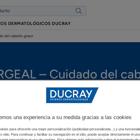
IOS DERMATOLÓGICOS DUCRAY
 del cabello graso
GEAL – Cuidado del cab
AL se han desarrollado especialmente para limpiar y cuida
o de aspecto brillante, pesado y sin brillo. ¿Cuanto más te 
 champús para cabellos grasos SABAL y ARGEAL son la ruti
pio, flexible y ligero todos los días. Nuestros cuidados del 
emos una experiencia a su medida gracias a las cookies
cabello graso, actuando sobre el exceso de sebo y retrasando 
okies para ofrecerle una mejor personalización (publicidad personalizada...) y una funcional
tro sitio. Para continuar y facilitar su navegación en el sitio, puede aceptar directamente el u
 puede personalizar el uso de cookies. Para obtener más información sobre el tratamiento de