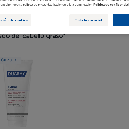
onsulte nuestra política de privacidad haciendo clic a continuación:
Política de confidencia
ación de cookies
Sólo lo esencial
do del cabello graso"
Champú
FÓRMULA
diario
seboabsorbente