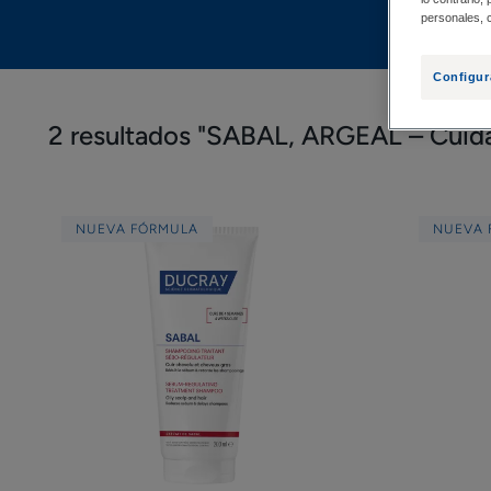
personales, c
Configur
2 resultados "SABAL, ARGEAL – Cuida
Champú
NUEVA FÓRMULA
NUEVA 
de
tratamiento
seborregulador