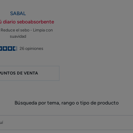
SABAL
 diario seboabsorbente
- Reduce el sebo - Limpia con
suavidad
4.5
/
5
26
opiniones
-
PUNTOS DE VENTA
Búsqueda por tema, rango o tipo de producto