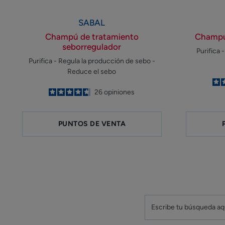
SABAL
Champú de tratamiento
Champú
seborregulador
Purifica 
Purifica - Regula la producción de sebo -
Reduce el sebo
4.7
/
5
26
opiniones
-
PUNTOS DE VENTA