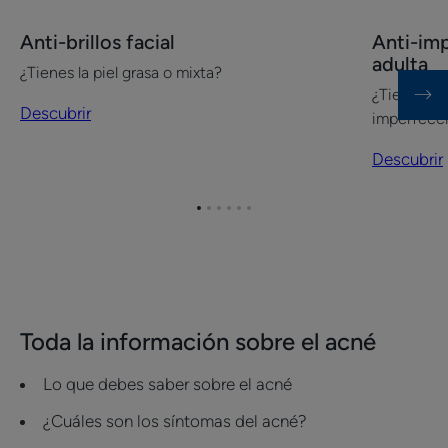
Descubrir
Descubrir
Anti-brillos facial
Anti-imp
Anti-
Anti-
adulta
¿Tienes la piel grasa o mixta?
brillos
imperfecc
¿Tienes la 
facial
facial
Descubrir
imperfecc
de
la
Descubrir
piel
adulta
Ir
Ir
Ir
Ir
Ir
Ir
al
al
al
al
al
al
elemento
elemento
elemento
elemento
elemento
elemento
1
2
3
4
5
6
Toda la información sobre el acné
Lo que debes saber sobre el acné
¿Cuáles son los síntomas del acné?