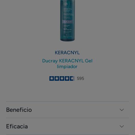
Gel
limpiador
KERACNYL
Ducray KERACNYL Gel
limpiador
4.7
/
5
595
-
Beneficio
Eficacia