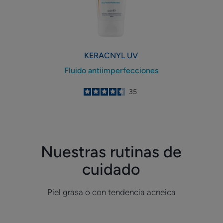
KERACNYL
UV
Fluido antiimperfecciones
4.5
/
5
35
-
Nuestras rutinas de
cuidado
Piel grasa o con tendencia acneica