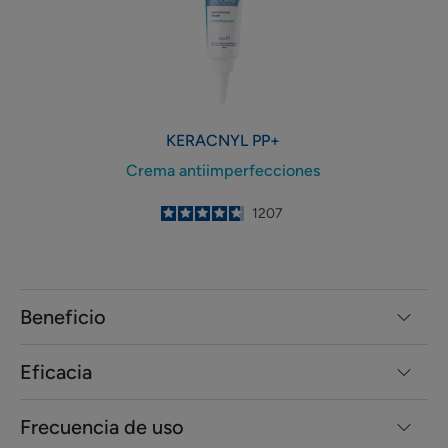
KERACNYL
PP+
Crema antiimperfecciones
4.8
/
5
1207
-
Beneficio
Eficacia
Frecuencia de uso