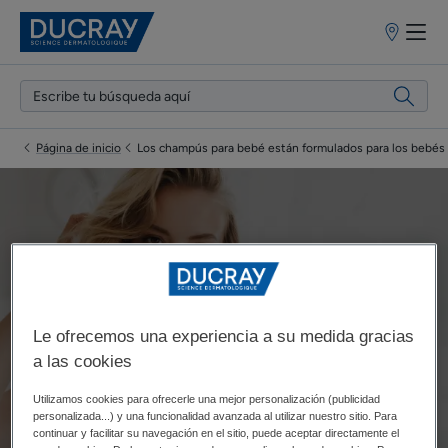
Puntos
de
venta
Página de inicio
Los champús para bebé están formulados para los bebés
Los champús para bebé
están formulados para los
bebés
Le ofrecemos una experiencia a su medida gracias
a las cookies
Actualizado el
15/1/24
, aprobado por
nuestros expertos médicos
Utilizamos cookies para ofrecerle una mejor personalización (publicidad
de DUCRAY
.
personalizada...) y una funcionalidad avanzada al utilizar nuestro sitio. Para
continuar y facilitar su navegación en el sitio, puede aceptar directamente el