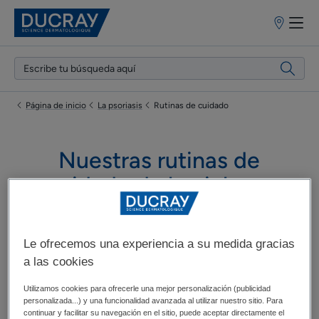
Puntos
de
venta
Página de inicio
La psoriasis
Rutinas de cuidado
Nuestras rutinas de
cuidado de la piel con
tendencia psoriásica
Le ofrecemos una experiencia a su medida gracias
a las cookies
¿Tienes la piel con tendencia psoriásica? Descubre las
rutinas de cuidado DUCRAY, y su acción eficaz en las
Utilizamos cookies para ofrecerle una mejor personalización (publicidad
personalizada...) y una funcionalidad avanzada al utilizar nuestro sitio. Para
zonas resecas, las rojeces y los picores.
continuar y facilitar su navegación en el sitio, puede aceptar directamente el