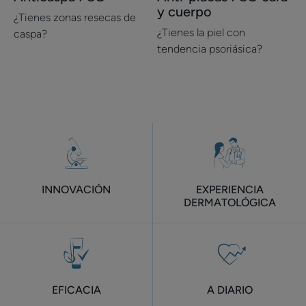
y cuerpo
Anticaspa
Anti-
¿Tienes zonas resecas de
PSO
placas
¿Tienes la piel con
caspa?
PSO
tendencia psoriásica?
cara
y
cuerpo
INNOVACIÓN
EXPERIENCIA
DERMATOLÓGICA
EFICACIA
A DIARIO