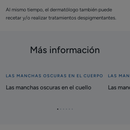
Al mismo tiempo, el dermatólogo también puede
recetar y/o realizar tratamientos despigmentantes.
Más información
LAS MANCHAS OSCURAS EN EL CUERPO
LAS MAN
Descubrir
Descubrir
Las
Las
Las manchas oscuras en el cuello
Las manc
manchas
manchas
oscuras
oscuras
en
en
Ir
Ir
Ir
Ir
Ir
Ir
el
el
al
al
al
al
al
al
cuello
vientre
elemento
elemento
elemento
elemento
elemento
elemento
1
2
3
4
5
6