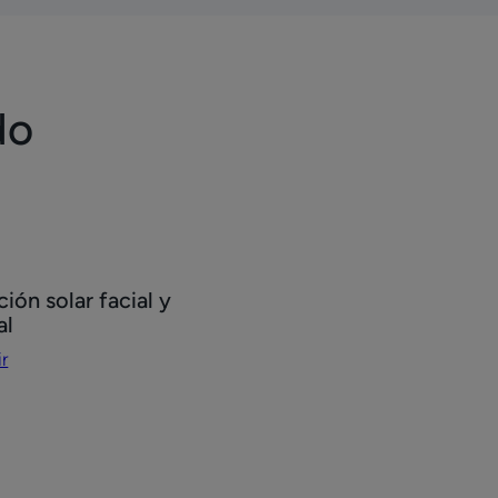
do
r
ión solar facial y
ión
al
r