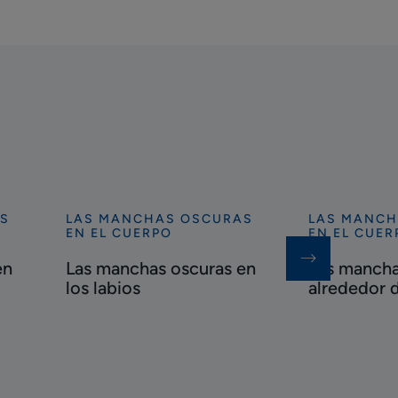
S
LAS MANCHAS OSCURAS
LAS MANCH
Descubrir
Descubrir
EN EL CUERPO
EN EL CUER
Las
Las
en
Las manchas oscuras en
Las mancha
manchas
manchas
los labios
alrededor d
oscuras
oscuras
en
alrededor
los
de
labios
los
ojos