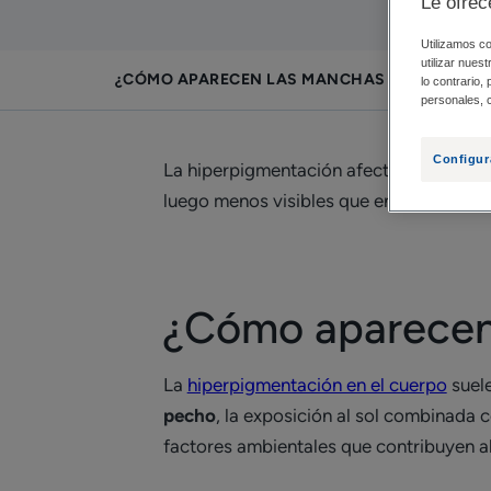
Le ofrec
Utilizamos co
utilizar nues
¿CÓMO APARECEN LAS MANCHAS OSCURAS EN
lo contrario,
personales, c
Configur
La hiperpigmentación afecta a muchas p
luego menos visibles que en la cara, pe
¿Cómo aparecen 
La
hiperpigmentación en el cuerpo
suele
pecho
, la exposición al sol combinada
factores ambientales que contribuyen al 