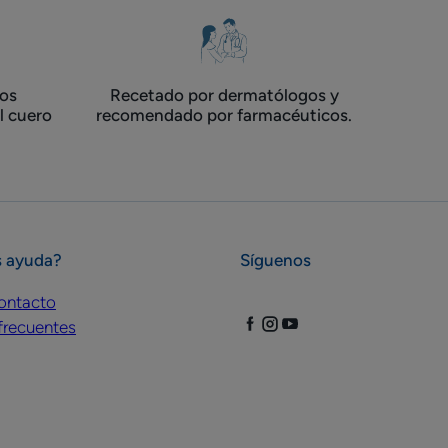
os
Recetado por dermatólogos y
el cuero
recomendado por farmacéuticos.
s ayuda?
Síguenos
ontacto
frecuentes