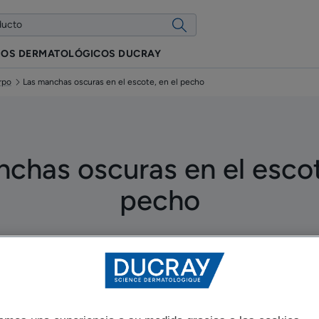
IOS DERMATOLÓGICOS DUCRAY
rpo
Las manchas oscuras en el escote, en el pecho
chas oscuras en el escot
pecho
ualizado el
15/05/25
, aprobado por
nuestros expertos médicos de DUC
Las manchas oscuras en el cuerpo