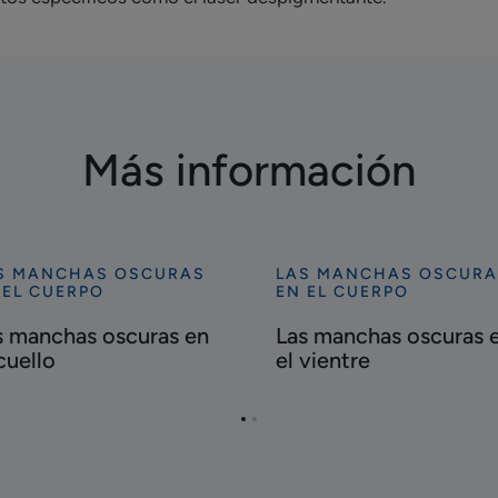
Más información
S MANCHAS OSCURAS
LAS MANCHAS OSCURA
cubrir
Descubrir
 EL CUERPO
EN EL CUERPO
s
Las
s manchas oscuras en
Las manchas oscuras 
nchas
manchas
cuello
el vientre
uras
oscuras
en
el
Ir
Ir
llo
vientre
a
a
la
la
página
página