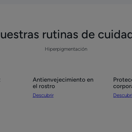
1
2
uestras rutinas de cuida
Hiperpigmentación
Descubrir
Descubri
z
Antienvejecimiento en
Protecc
Antienvejecimiento
Protecc
el rostro
corpor
en
solar
Descubrir
Descubri
el
facial
rostro
y
corporal