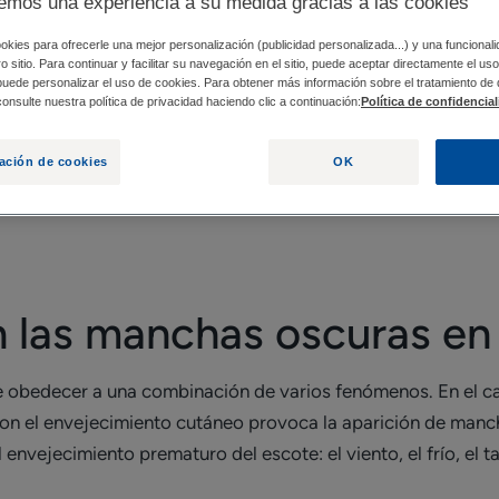
emos una experiencia a su medida gracias a las cookies
okies para ofrecerle una mejor personalización (publicidad personalizada...) y una funcional
tro sitio. Para continuar y facilitar su navegación en el sitio, puede aceptar directamente el u
 EL PECHO?
¿DÓNDE SE UBICAN EXACTAMENTE 
 puede personalizar el uso de cookies. Para obtener más información sobre el tratamiento de
onsulte nuestra política de privacidad haciendo clic a continuación:
Política de confidencia
ación de cookies
OK
ersonas en distintas zonas de la cara y el cuerpo. Las manc
ro pueden ser un motivo de vergüenza o incluso de complejo
las manchas oscuras en 
 obedecer a una combinación de varios fenómenos. En el c
 con el envejecimiento cutáneo provoca la aparición de man
envejecimiento prematuro del escote: el viento, el frío, el 