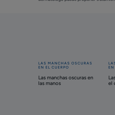
LAS MANCHAS OSCURAS
LA
Descubrir
Des
EN EL CUERPO
EN
Las
La
Las manchas oscuras en
La
manchas
ma
las manos
el 
oscuras
osc
en
en
las
el
manos
cue