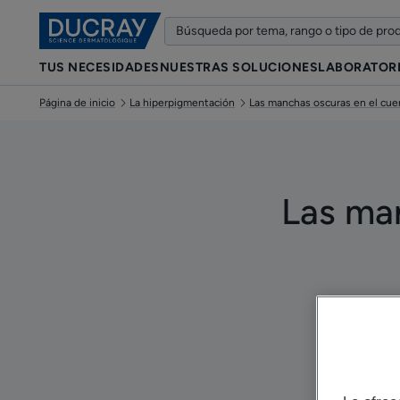
TUS NECESIDADES
NUESTRAS SOLUCIONES
LABORATOR
Página de inicio
La hiperpigmentación
Las manchas oscuras en el cue
Las man
Act