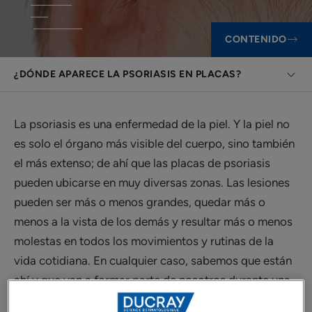
CONTENIDO
¿DÓNDE APARECE LA PSORIASIS EN PLACAS?
La psoriasis es una enfermedad de la piel. Y la piel no
es solo el órgano más visible del cuerpo, sino también
el más extenso; de ahí que las placas de psoriasis
pueden ubicarse en muy diversas zonas. Las lesiones
pueden ser más o menos grandes, quedar más o
menos a la vista de los demás y resultar más o menos
molestas en todos los movimientos y rutinas de la
vida cotidiana. En cualquier caso, sabemos que están
ahí y que van a formar parte de nosotros durante una
o varias semanas, hasta que el tratamiento haga