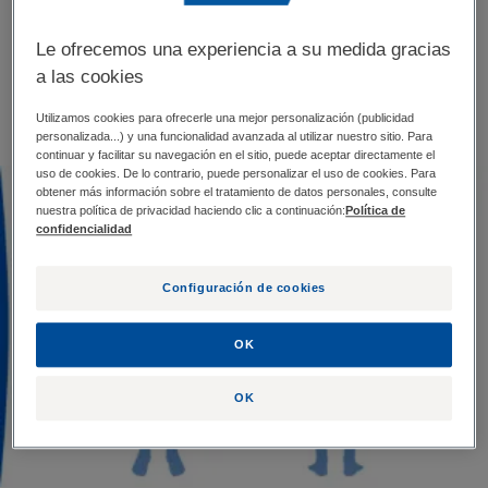
efecto. La psoriasis puede desarrollarse en todo el
cuerpo, con zonas más o menos afectadas en función
Le ofrecemos una experiencia a su medida gracias
de las personas y de los brotes.
a las cookies
Utilizamos cookies para ofrecerle una mejor personalización (publicidad
personalizada...) y una funcionalidad avanzada al utilizar nuestro sitio. Para
continuar y facilitar su navegación en el sitio, puede aceptar directamente el
uso de cookies. De lo contrario, puede personalizar el uso de cookies. Para
obtener más información sobre el tratamiento de datos personales, consulte
nuestra política de privacidad haciendo clic a continuación:
Política de
confidencialidad
Configuración de cookies
OK
OK