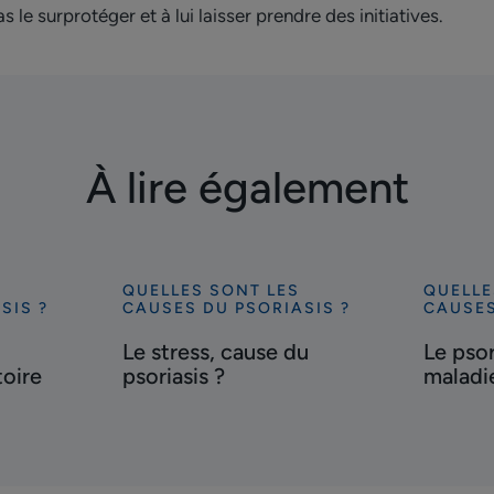
le surprotéger et à lui laisser prendre des initiatives.
À lire également
QUELLES SONT LES
QUELLE
Découvrir
Découvr
SIS ?
CAUSES DU PSORIASIS ?
CAUSES
Le
Le
Le stress, cause du
Le psor
stress,
psoriasi
oire
psoriasis ?
maladi
cause
:
du
une
psoriasis
maladie
?
auto-
immune