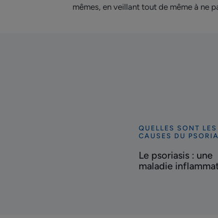
mêmes, en veillant tout de même à ne pas 
QUELLES SONT LES
Découvrir
CAUSES DU PSORIA
Le
Le psoriasis : une
psoriasis
maladie inflammat
:
une
maladie
inflammatoire