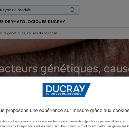
ES DERMATOLOGIQUES DUCRAY
eurs génétiques, causes du psoriasis ?
facteurs génétiques, caus
psoriasis ?
Mise à jour le
17.12.25
, approuvé par
nos experts médicaux DUCRAY
.
us proposons une expérience sur mesure grâce aux cookie
Quelles sont les causes du psoriasis ?
s des cookies pour vous offrir une meilleure personnalisation (publicités personnalisées, etc..
és avancées lorsque vous utilisez notre site. Pour poursuivre et faciliter votre navigation sur l