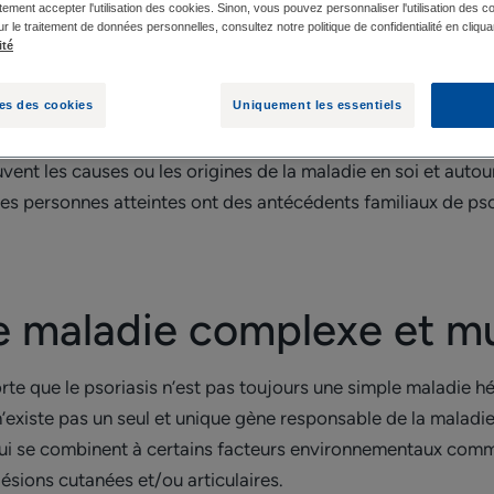
ement accepter l'utilisation des cookies. Sinon, vous pouvez personnaliser l'utilisation des c
ur le traitement de données personnelles, consultez notre politique de confidentialité en cliqua
ité
LE PSORIASIS : UNE MALADIE COMPLEXE ET MULTIFACTORIELL
es des cookies
Uniquement les essentiels
ent les causes ou les origines de la maladie en soi et autour
es personnes atteintes ont des antécédents familiaux de pso
ne maladie complexe et mul
rte que le psoriasis n’est pas toujours une simple maladie hé
il n’existe pas un seul et unique gène responsable de la maladi
qui se combinent à certains facteurs environnementaux comme 
ésions cutanées et/ou articulaires.