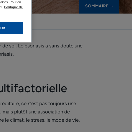
ookies. Pour en
SOMMAIRE
nt:
Politique de
E
OK
 de soi. Le psoriasis a sans doute une
riasis.
tifactorielle
réditaire, ce n’est pas toujours une
e, mais plutôt une association de
le climat, le stress, le mode de vie,