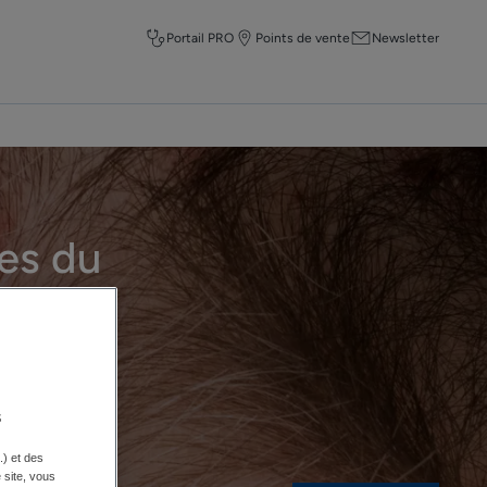
Portail PRO
Points de vente
Newsletter
es du
s
.) et des
e site, vous