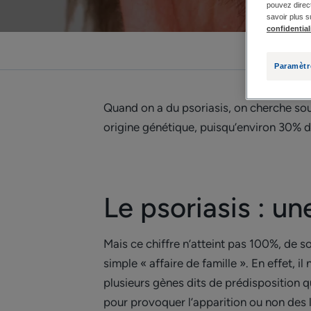
pouvez direct
savoir plus s
confidential
Paramètr
Quand on a du psoriasis, on cherche souv
origine génétique, puisqu’environ 30% d
Le psoriasis : u
Mais ce chiffre n’atteint pas 100%, de so
simple « affaire de famille ». En effet, 
plusieurs gènes dits de prédisposition 
pour provoquer l’apparition ou non des l