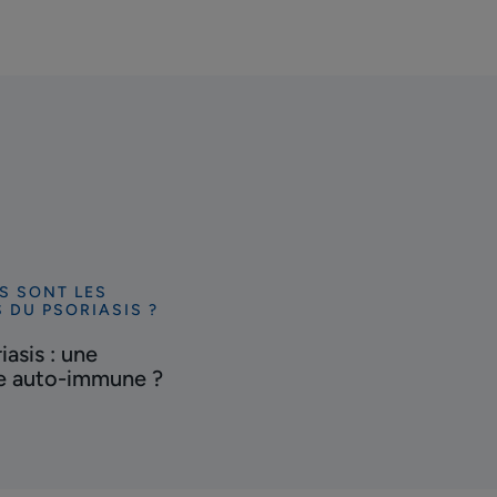
S SONT LES
ir
 DU PSORIASIS ?
iasis : une
s
e auto-immune ?