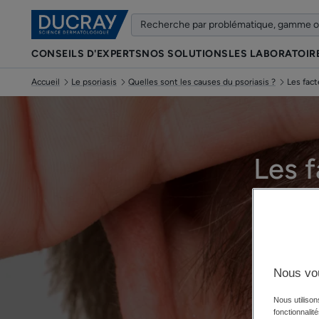
CONSEILS D'EXPERTS
NOS SOLUTIONS
LES LABORATOIR
Accueil
Le psoriasis
Quelles sont les causes du psoriasis ?
Les fact
Les 
Nous vo
Nous utilison
fonctionnalit