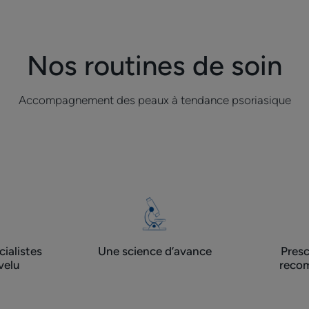
?
Nos routines de soin
Accompagnement des peaux à tendance psoriasique
ialistes
Une science d’avance
Presc
velu
recom