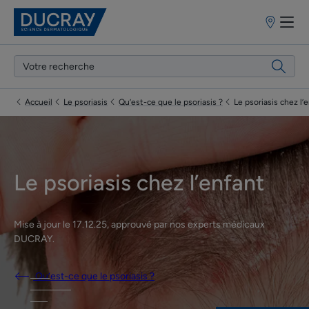
Points
de
vente
Accueil
Le psoriasis
Qu’est-ce que le psoriasis ?
Le psoriasis chez l’
Le psoriasis chez l’enfant
Mise à jour le
17.12.25
, approuvé par
nos experts médicaux
DUCRAY
.
Qu’est-ce que le psoriasis ?