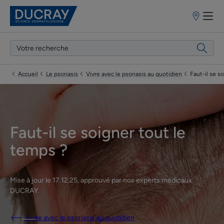
Points
de
vente
Accueil
Le psoriasis
Vivre avec le psoriasis au quotidien
Faut-il se s
Faut-il se soigner tout le
temps ?
Mise à jour le
17.12.25
, approuvé par
nos experts médicaux
DUCRAY
.
Vivre avec le psoriasis au quotidien