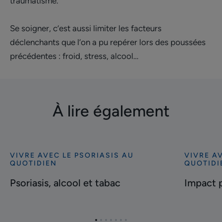
traumatisme.
Se soigner, c’est aussi limiter les facteurs
déclenchants que l’on a pu repérer lors des poussées
précédentes : froid, stress, alcool…
À lire également
VIVRE AVEC LE PSORIASIS AU
VIVRE A
Découvrir
Découvrir
QUOTIDIEN
QUOTIDI
Psoriasis,
Impact
Psoriasis, alcool et tabac
Impact 
alcool
psycholo
et
du
tabac
psoriasis