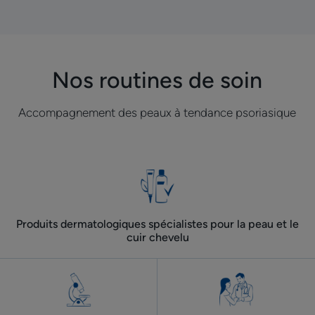
Aller
Aller
Aller
Aller
Aller
Aller
Aller
à
à
à
à
à
à
à
l'item
l'item
l'item
l'item
l'item
l'item
l'item
1
2
3
4
5
6
7
Nos routines de soin
Accompagnement des peaux à tendance psoriasique
Produits dermatologiques spécialistes pour la peau et le
cuir chevelu