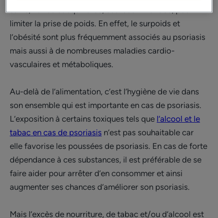
saine, variée et équilibrée, est recommandée, pour
limiter la prise de poids. En effet, le surpoids et
l’obésité sont plus fréquemment associés au psoriasis
mais aussi à de nombreuses maladies cardio-
vasculaires et métaboliques.
Au-delà de l’alimentation, c’est l’hygiène de vie dans
son ensemble qui est importante en cas de psoriasis.
L’exposition à certains toxiques tels que
l’alcool et le
tabac en cas de psoriasis
n’est pas souhaitable car
elle favorise les poussées de psoriasis. En cas de forte
dépendance à ces substances, il est préférable de se
faire aider pour arrêter d’en consommer et ainsi
augmenter ses chances d’améliorer son psoriasis.
Mais l’excès de nourriture, de tabac et/ou d’alcool est