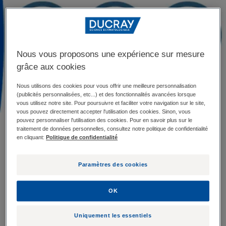
Nous vous proposons une expérience sur mesure
grâce aux cookies
Nous utilisons des cookies pour vous offrir une meilleure personnalisation
(publicités personnalisées, etc...) et des fonctionnalités avancées lorsque
vous utilisez notre site. Pour poursuivre et faciliter votre navigation sur le site,
vous pouvez directement accepter l'utilisation des cookies. Sinon, vous
pouvez personnaliser l'utilisation des cookies. Pour en savoir plus sur le
traitement de données personnelles, consultez notre politique de confidentialité
Psoriasis et alimentation
en cliquant:
Politique de confidentialité
Le lien entre le
psoriasis et l’alimentation
est au cœur
Paramètres des cookies
de nombreux débats. Quels aliments privilégier, quels
OK
aliments éviter ? Il est parfois difficile de s’y retrouver.
En attendant des réponses claires issues des études
Uniquement les essentiels
et des publications scientifiques, une alimentation