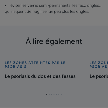
éviter les vernis semi-permanents, les faux ongles…
qui risquent de fragiliser un peu plus les ongles.
À lire également
LES ZONES ATTEINTES PAR LE
LES ZON
Découvrir
Découvrir
PSORIASIS
PSORIAS
Le
Le
Le psoriasis du dos et des fesses
Le psori
psoriasis
psoriasis
du
du
dos
cuir
et
chevelu
Aller
Aller
Aller
Aller
Aller
Aller
Aller
des
à
à
à
à
à
à
à
l'item
l'item
l'item
l'item
l'item
l'item
l'item
fesses