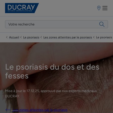
Points
de
vente
Accueil
Le psoriasis
Les zones atteintes par le psoriasis
Le psoriasis
Le psoriasis du dos et des
fesses
Mise à jour le
17.12.25
, approuvé par
nos experts médicaux
DUCRAY
.
Les zones atteintes par le psoriasis