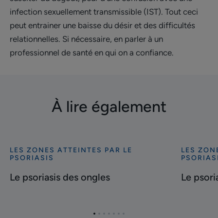
infection sexuellement transmissible (IST). Tout ceci
peut entrainer une baisse du désir et des difficultés
relationnelles. Si nécessaire, en parler à un
professionnel de santé en qui on a confiance.
À lire également
LES ZONES ATTEINTES PAR LE
LES ZON
Découvrir
Découvrir
PSORIASIS
PSORIAS
Le
Le
Le psoriasis des ongles
Le psori
psoriasis
psoriasis
des
du
ongles
cuir
chevelu
Aller
Aller
Aller
Aller
Aller
Aller
Aller