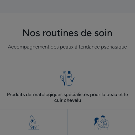
à
à
à
à
à
à
à
l'item
l'item
l'item
l'item
l'item
l'item
l'item
1
2
3
4
5
6
7
Nos routines de soin
Accompagnement des peaux à tendance psoriasique
Produits dermatologiques spécialistes pour la peau et le
cuir chevelu