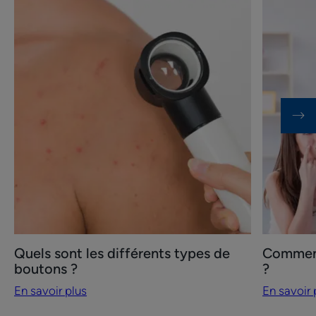
En
En
savoir
savoir
plus
plus
Quels
Comment
sont
savoir
les
quel
différents
type
types
d’acné
de
j’ai
boutons
?
?
Quels sont les différents types de
Comment 
boutons ?
?
En savoir plus
En savoir 