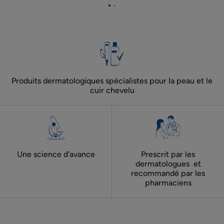
Aller
Aller
à
à
l'item
l'item
1
2
Produits dermatologiques spécialistes pour la peau et le
cuir chevelu
Une science d’avance
Prescrit par les
dermatologues ​ et
recommandé par les
pharmaciens