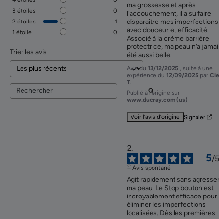
ma grossesse et après 
3
étoiles
0
l'accouchement, il a su faire 
disparaître mes imperfections 
2
étoiles
1
avec douceur et efficacité. 
1
étoile
0
Associé à la crème barrière 
protectrice, ma peau n'a jamais
Trier les avis
été aussi belle.
Avis du
13/12/2025
, suite à une
expérience du
12/09/2025
par
Cie
T.
Publié à l'origine sur
www.ducray.com (us)
Voir l’avis d’origine
Signaler
5
/
5
Avis spontané
Agit rapidement sans agresser
ma peau  Le Stop bouton est 
incroyablement efficace pour 
éliminer les imperfections 
localisées. Dès les premières 