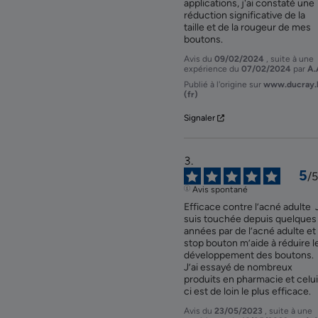
applications, j'ai constaté une 
réduction significative de la 
taille et de la rougeur de mes 
boutons.
Avis du
09/02/2024
, suite à une
expérience du
07/02/2024
par
A.
Publié à l'origine sur
www.ducray.
(fr)
Signaler
5
/
5
Avis spontané
Efficace contre l’acné adulte  J
suis touchée depuis quelques 
années par de l’acné adulte et l
stop bouton m’aide à réduire le
développement des boutons. 
J’ai essayé de nombreux 
produits en pharmacie et celui 
ci est de loin le plus efficace.
Avis du
23/05/2023
, suite à une