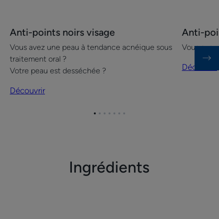
Découvrir
Découvrir
Anti-points noirs visage
Anti-poi
Anti-
Anti-
Vous avez une peau à tendance acnéique sous
Vous avez
points
points
traitement oral ?
noirs
noirs
Découvrir
Votre peau est desséchée ?
visage
visage
Découvrir
Aller
Aller
Aller
Aller
Aller
Aller
Aller
à
à
à
à
à
à
à
l'item
l'item
l'item
l'item
l'item
l'item
l'item
1
2
3
4
5
6
7
Ingrédients