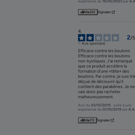
expérience du
16/05/2023
par
A.A
Utile
(0)
Signaler
2
/
5
Avis spontané
Efficace contre les boutons 
Efficace contre les boutons 
non-kystiques. J'ai remarqué 
que ce produit accélère la 
formation d'une «tête» des 
boutons. Par contre, je suis trè
déçue de découvrir qu'il 
contient des parabènes. Je ne 
vais donc pas racheter 
malheureusement.
Avis du
03/10/2019
, suite à une
expérience du
01/10/2019
par
A.A
Utile
(1)
Signaler