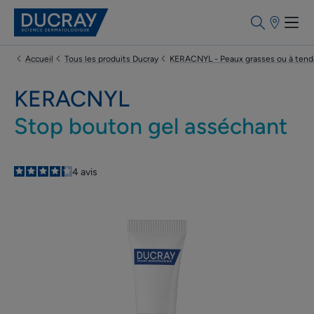
Points
de
vente
Accueil
Tous les produits Ducray
KERACNYL - Peaux grasses ou à tend
KERACNYL
Stop bouton gel asséchant
4.3
/
5
4
avis
-